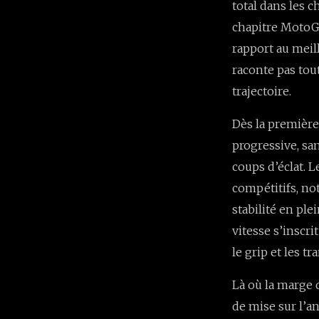
total dans les 
chapitre MotoGP
rapport au meil
raconte pas toute
trajectoire.
Dès la première
progressive, sa
coups d’éclat. 
compétitifs, no
stabilité en ple
vitesse s’inscri
le grip et les t
Là où la marge 
de mise sur l’a