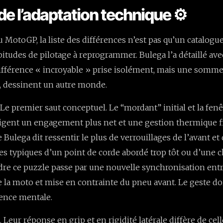
de l’adaptation technique ⚙️
 MotoGP, la liste des différences n’est pas qu’un catalog
bitudes de pilotage à reprogrammer. Bulega l’a détaillé ave
ifférence « incroyable » prise isolément, mais une somm
, dessinent un autre monde.
Le premier saut conceptuel. Le “mordant” initial et la fenê
igent un engagement plus net et une gestion thermique f
ue Bulega dit ressentir le plus de verrouillages de l’avant e
nes typiques d’un point de corde abordé trop tôt ou d’une 
re ce puzzle passe par une nouvelle synchronisation entr
de la moto et mise en contrainte du pneu avant. Le geste do
tence mentale.
Leur réponse en grip et en rigidité latérale diffère de cel