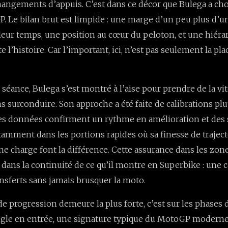
changements d’appuis. C’est dans ce décor que Bulega a cho
. Le bilan brut est limpide : une marge d’un peu plus d’
leur temps, une position au cœur du peloton, et une hiéra
 l’histoire. Car l’important, ici, n’est pas seulement la place
 séance, Bulega s’est montré à l’aise pour prendre de la vi
ns surconduire. Son approche a été faite de calibrations pl
Les données confirment un rythme en amélioration et des 
tamment dans les portions rapides où sa finesse de traject
ine charge font la différence. Cette assurance dans les zon
t dans la continuité de ce qu’il montre en Superbike : une c
ransferts sans jamais brusquer la moto.
de progression demeure la plus forte, c’est sur les phases 
ngle en entrée, une signature typique du MotoGP moderne.