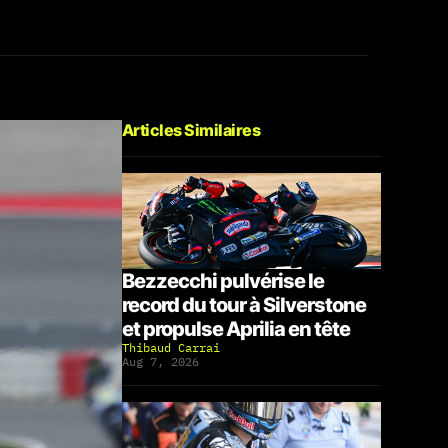
Articles Similaires
Bezzecchi pulvérise le
record du tour à Silverstone
et propulse Aprilia en tête
Thibaud Carrai
Aug 7, 2026