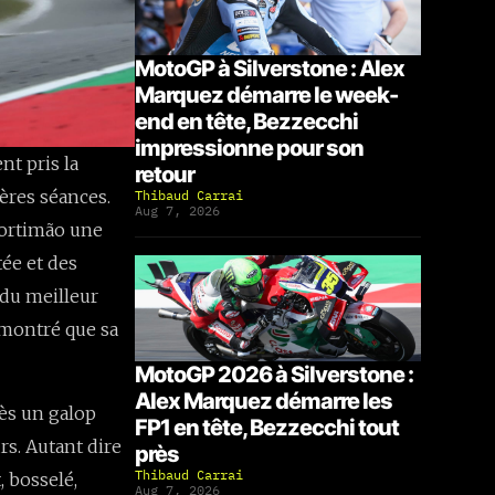
MotoGP à Silverstone : Alex
Marquez démarre le week-
end en tête, Bezzecchi
impressionne pour son
t pris la
retour
ières séances.
Thibaud Carrai
Aug 7, 2026
à Portimão une
tée et des
du meilleur
démontré que sa
MotoGP 2026 à Silverstone :
Alex Marquez démarre les
rès un galop
FP1 en tête, Bezzecchi tout
urs. Autant dire
près
Thibaud Carrai
, bosselé,
Aug 7, 2026