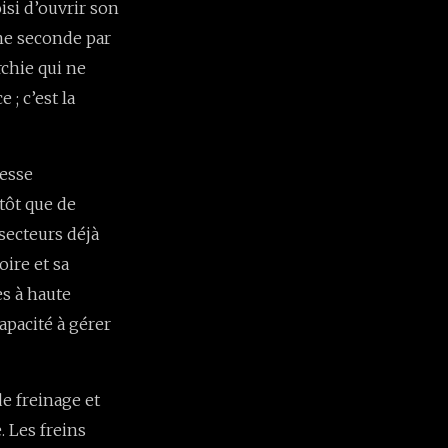
isi d’ouvrir son
une seconde par
rchie qui ne
 ; c’est la
tesse
utôt que de
secteurs déjà
oire et sa
es à haute
apacité à gérer
de freinage et
 Les freins