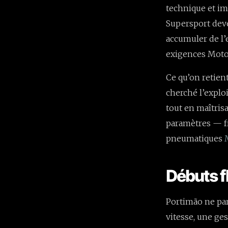
technique et i
Supersport deve
accumuler de l’
exigences MotoG
Ce qu’on retien
cherché l’exploi
tout en maîtris
paramètres — fr
pneumatiques
Débuts f
Portimão ne par
vitesse, une ge