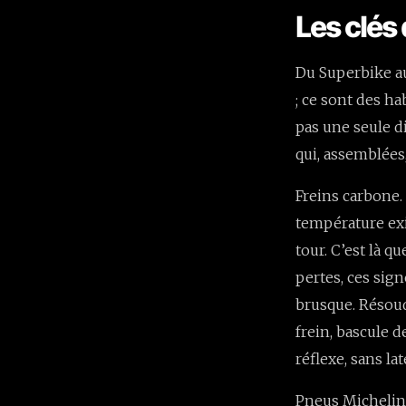
Les clés 
Du Superbike au
; ce sont des ha
pas une seule d
qui, assemblées
Freins carbone. 
température ex
tour. C’est là q
pertes, ces sig
brusque. Résoud
frein, bascule 
réflexe, sans la
Pneus Michelin. 