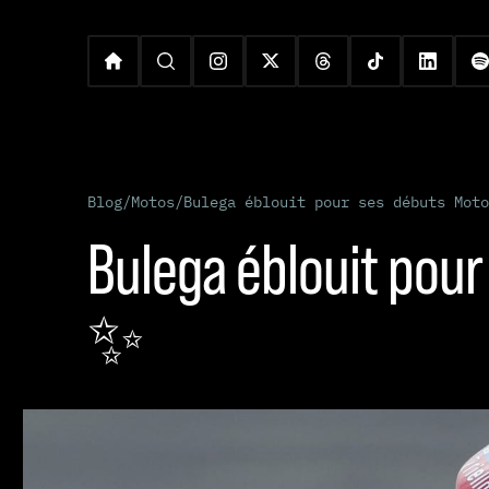
Blog
/
Motos
/
Bulega éblouit pour ses débuts Mot
Bulega éblouit pou
✨