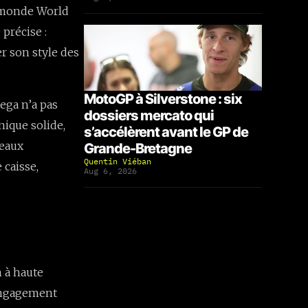
u monde World
précise :
r son style des
MotoGP à Silverstone : six
ega n’a pas
dossiers mercato qui
hnique solide,
s’accélèrent avant le GP de
veaux
Grande-Bretagne
Quentin Viéban
 caisse,
Aug 6, 2026
n à haute
 engagement