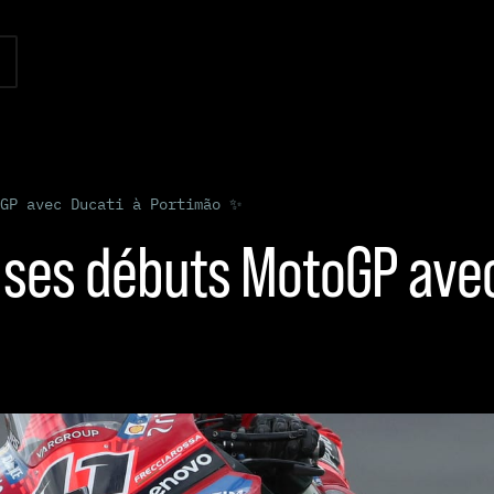
oGP avec Ducati à Portimão ✨
r ses débuts MotoGP ave