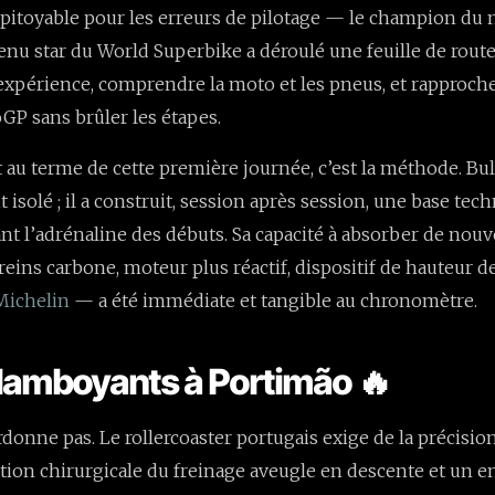
mpitoyable pour les erreurs de pilotage — le champion d
nu star du World Superbike a déroulé une feuille de route 
expérience, comprendre la moto et les pneus, et rapproche
P sans brûler les étapes.
t au terme de cette première journée, c’est la méthode. Bul
t isolé ; il a construit, session après session, une base tec
ant l’adrénaline des débuts. Sa capacité à absorber de nou
eins carbone, moteur plus réactif, dispositif de hauteur de
Michelin
— a été immédiate et tangible au chronomètre.
lamboyants à Portimão 🔥
donne pas. Le rollercoaster portugais exige de la précisio
stion chirurgicale du freinage aveugle en descente et un