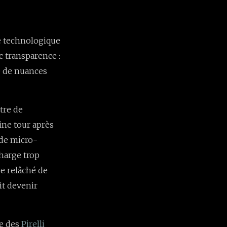
ue technologique
c transparence :
e de nuances
tre de
ine tour après
t de micro-
charge trop
e relâché de
it devenir
le des
Pirelli