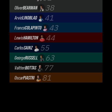
TGR Haas F1 Team
38
Oliver
BEARMAN
TGR Haas F1 Team
41
Arvid
LINDBLAD
Visa Cash App Racing Bulls
43
Franco
COLAPINTO
BWT Alpine Formula One Team
44
Lewis
HAMILTON
Scuderia Ferrari
55
Carlos
SAINZ
Atlassian Williams F1 Team
63
George
RUSSELL
Mercedes-AMG Petronas F1 Team
77
Valtteri
BOTTAS
Cadillac Formula 1 Team
81
Oscar
PIASTRI
McLaren Mastercard F1 Team