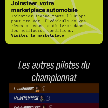
Joinsteer, votre
marketplace automobile
Joinsteer scanne toute l’Europe
pour trouver LE véhicule de vos
rêves et vous le délivrer dans
les meilleures conditions.
Visiter la marketplace
Les autres pilotes du
championnat
1
Lando
NORRIS
McLaren Mastercard F1 Team
3
Max
VERSTAPPEN
Oracle Red Bull Racing
5
Gabriel
BORTOLETO