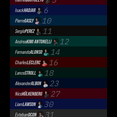
Audi Revolut F1 Team
6
Isack
HADJAR
Oracle Red Bull Racing
10
Pierre
GASLY
BWT Alpine Formula One Team
11
Sergio
PEREZ
Cadillac Formula 1 Team
12
Andrea
KIMI ANTONELLI
Mercedes-AMG Petronas F1 Team
14
Fernando
ALONSO
Aston Martin Aramco F1 Team
16
Charles
LECLERC
Scuderia Ferrari
18
Lance
STROLL
Aston Martin Aramco F1 Team
23
Alexander
ALBON
Atlassian Williams F1 Team
27
Nico
HÜLKENBERG
Audi Revolut F1 Team
30
Liam
LAWSON
Visa Cash App Racing Bulls
31
Esteban
OCON