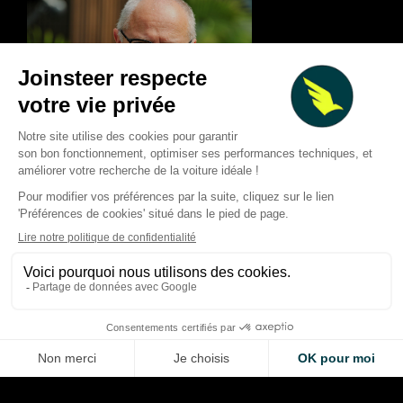
Deux Grands Prix à 
F1 : forte baisse des revenus
Silverstone et le Cir
au T2 2026, calendrier
Americas lancent u
chamboulé et nouvelles
concours géant pour
pistes de croissance
de F1
Thibaud Carrai
Giovanni Barbosa
Aug 6, 2026
Aug 6, 2026
LA VOITURE DE VOS RÊVES