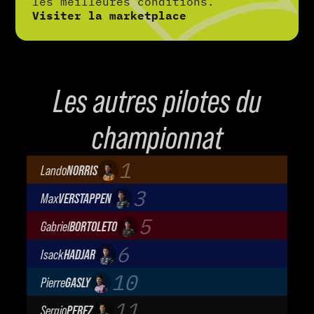
les meilleures conditions.
Visiter la marketplace
Les autres pilotes du
championnat
1
Lando
NORRIS
McLaren Mastercard F1 Team
3
Max
VERSTAPPEN
Oracle Red Bull Racing
5
Gabriel
BORTOLETO
Audi Revolut F1 Team
6
Isack
HADJAR
Oracle Red Bull Racing
10
Pierre
GASLY
BWT Alpine Formula One Team
11
Sergio
PEREZ