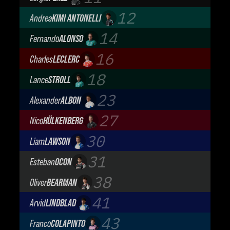
Cadillac Formula 1 Team
12
Andrea
KIMI ANTONELLI
Mercedes-AMG Petronas F1 Team
14
Fernando
ALONSO
Aston Martin Aramco F1 Team
16
Charles
LECLERC
Scuderia Ferrari
18
Lance
STROLL
Aston Martin Aramco F1 Team
23
Alexander
ALBON
Atlassian Williams F1 Team
27
Nico
HÜLKENBERG
Audi Revolut F1 Team
30
Liam
LAWSON
Visa Cash App Racing Bulls
31
Esteban
OCON
TGR Haas F1 Team
38
Oliver
BEARMAN
TGR Haas F1 Team
41
Arvid
LINDBLAD
Visa Cash App Racing Bulls
43
Franco
COLAPINTO