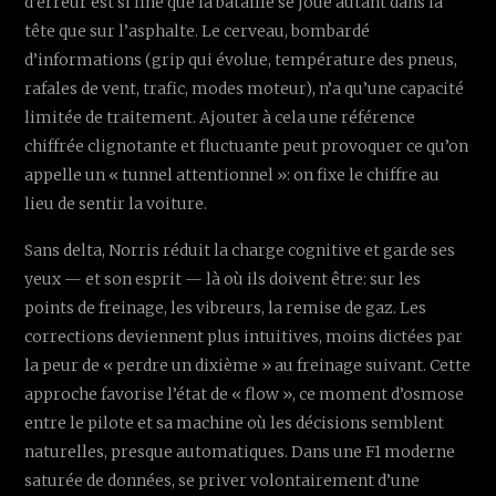
d’erreur est si fine que la bataille se joue autant dans la
tête que sur l’asphalte. Le cerveau, bombardé
d’informations (grip qui évolue, température des pneus,
rafales de vent, trafic, modes moteur), n’a qu’une capacité
limitée de traitement. Ajouter à cela une référence
chiffrée clignotante et fluctuante peut provoquer ce qu’on
appelle un « tunnel attentionnel »: on fixe le chiffre au
lieu de sentir la voiture.
Sans delta, Norris réduit la charge cognitive et garde ses
yeux — et son esprit — là où ils doivent être: sur les
points de freinage, les vibreurs, la remise de gaz. Les
corrections deviennent plus intuitives, moins dictées par
la peur de « perdre un dixième » au freinage suivant. Cette
approche favorise l’état de « flow », ce moment d’osmose
entre le pilote et sa machine où les décisions semblent
naturelles, presque automatiques. Dans une F1 moderne
saturée de données, se priver volontairement d’une