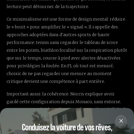
lecture peut détourner de la trajectoire.
Ce minimalisme est une forme de design mental: réduire
le « bruit » pour amplifier le « signal ». Il rappelle des
approches adoptées dans d’autres sports de haute
performance: tennis sans regarder le tableau de score
entre les points, biathlon focalisé sur la respiration plutôt
que sur le temps, course à pied avec alertes désactivées
pour privilégier la foulée. En F1, où tout est mesuré,
choisir de ne pas regarder une mesure au moment
critique devient une compétence à part entière.
Important aussi: la cohérence. Norris explique avoir
gardé cette configuration depuis Monaco, sans entorse.
Cette constance lui évite de passer d’un mode « chiffré » à
un mode « sensations » selon les circuits. Le cerveau
Conduisez la voiture de vos rêves,
s’adapte à une routine; plus elle est stable, plus la
performance se construit. C’est aussi un signal envoyé à