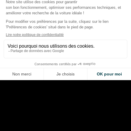
Racing Bulls : l’éche
Mercedes anticipe des
Barcelone 2024 qui
pénalités moteur en F1 pour
déclenché la progr
Russell et Antonelli
2026
Thibaud Carrai
Thibaud Carrai
Aug 10, 2026
Aug 9, 2026
LA VOITURE DE VOS RÊVES