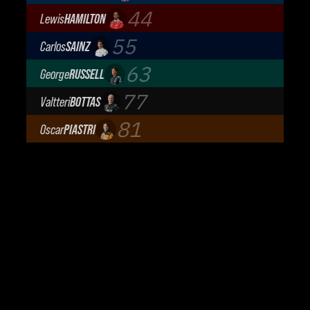
BWT Alpine Formula One Team
44
Lewis
HAMILTON
Scuderia Ferrari
55
Carlos
SAINZ
Atlassian Williams F1 Team
63
George
RUSSELL
Mercedes-AMG Petronas F1 Team
77
Valtteri
BOTTAS
Cadillac Formula 1 Team
81
Oscar
PIASTRI
McLaren Mastercard F1 Team