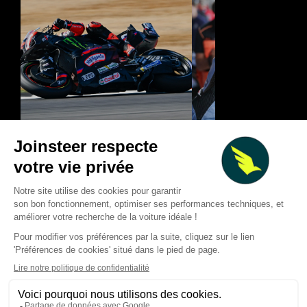
MotoGP à Silverston
Bezzecchi pulvérise le record
Marquez démarre l
du tour à Silverstone et
end en tête, Bezzec
propulse Aprilia en tête
impressionne pour 
Thibaud Carrai
Thibaud Carrai
Aug 7, 2026
Aug 7, 2026