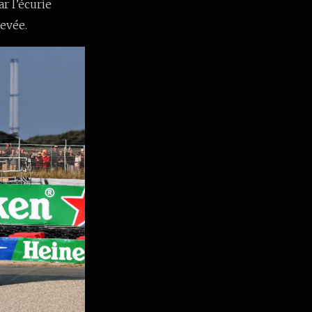
r l’écurie
evée.