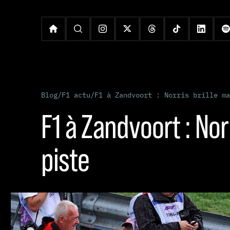
Blog
/
F1 actu
/
F1 à Zandvoort : Norris brille ma
F1 à Zandvoort : Nor
piste