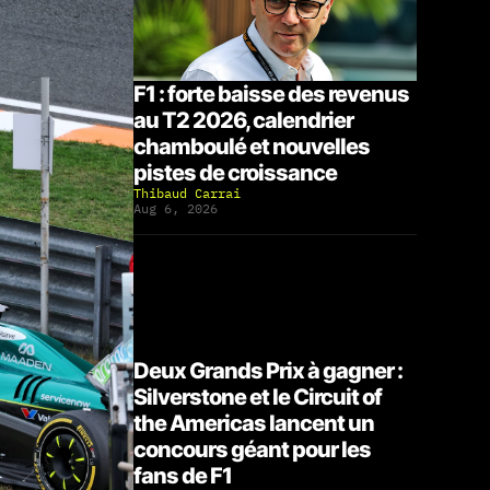
F1 : forte baisse des revenus
au T2 2026, calendrier
chamboulé et nouvelles
pistes de croissance
Thibaud Carrai
Aug 6, 2026
Deux Grands Prix à gagner :
Silverstone et le Circuit of
the Americas lancent un
concours géant pour les
fans de F1