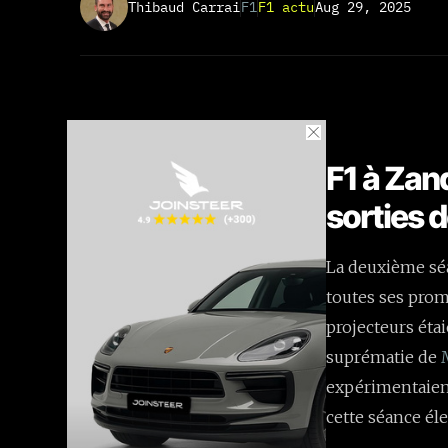
Thibaud Carrai
F1
F1 actu
Aug 29, 2025
F1 à Zand
sorties d
La deuxième séa
toutes ses prom
projecteurs étai
suprématie de
expérimentaient 
cette séance él