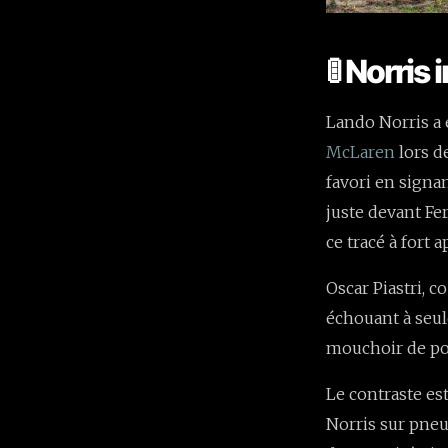
🚦 Norri
Lando Norris a 
McLaren
lors d
favori en signa
juste devant Fe
ce tracé à fort a
Oscar Piastri, c
échouant à seul
mouchoir de poc
Le contraste es
Norris sur pneu