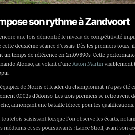
s impose son rythme à Zandvoort
encore une fois démontré le niveau de compétitivité imp
e cette deuxième séance d’essais. Dès les premiers tours, il
nt un temps de référence en 1m09.890s. Cette performance
rnando Alonso, au volant d'une
Aston Martin
visiblement tr
ppui.
oéquipier de Norris et leader du championnat, n’a pas été e
ement 0.002s d’Alonso. Les trois premiers se retrouvent 
he, annonçant une bataille féroce pour les qualifications.
t toutefois saisissant lorsque l’on observe les écarts, not
s médiums et ses poursuivants : Lance Stroll, avant son ac