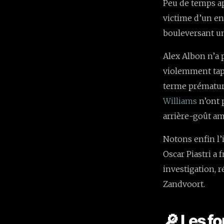
Peu de temps apr
victime d’un en
bouleversant un
Alex Albon n’a p
violemment tapé
terme prématuré
Williams
n’ont 
arrière-goût ame
Notons enfin l’i
Oscar Piastri a 
investigation, 
Zandvoort.
🔎 Les f