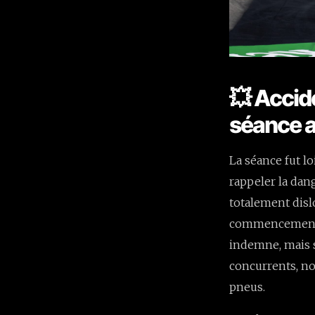
💥 Accid
séance 
La séance fut lo
rappeler la dang
totalement disl
commencement de
indemne, mais s
concurrents, n
pneus.