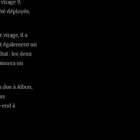
virage 9,
été déployée,
virage, il a
ant également un
tat : les deux
aissera un
n due à Albon,
ous
k-end à