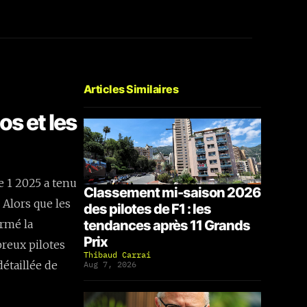
Articles Similaires
os et les
e 1 2025 a tenu
Classement mi-saison 2026
 Alors que les
des pilotes de F1 : les
irmé la
tendances après 11 Grands
Prix
reux pilotes
Thibaud Carrai
détaillée de
Aug 7, 2026