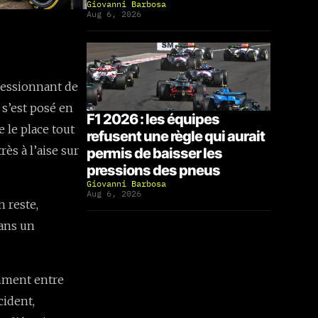
Giovanni Barbosa
Aug 6, 2026
ressionnant de
 s’est posé en
F1 2026 : les équipes
 le place tout
refusent une règle qui aurait
ès à l’aise sur
permis de baisser les
pressions des pneus
Giovanni Barbosa
Aug 6, 2026
n reste,
dans un
amment entre
cident,