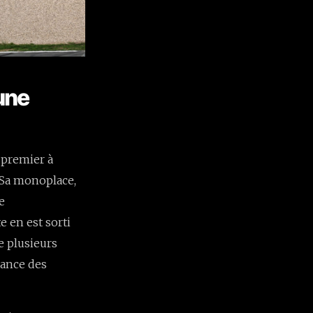
 une
e premier à
. Sa monoplace,
e
 en est sorti
e plusieurs
mance des