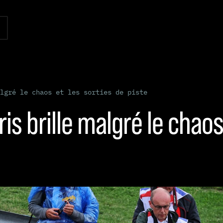
lgré le chaos et les sorties de piste
ris brille malgré le chaos