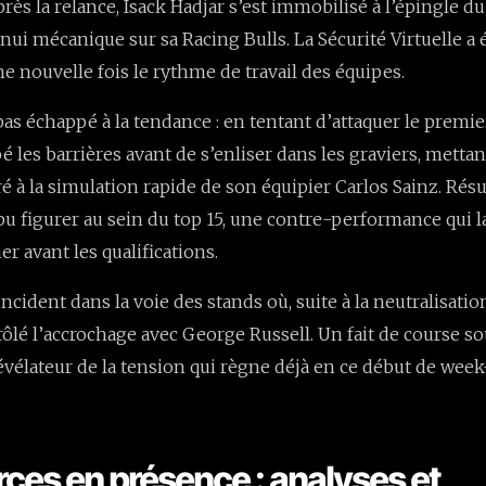
ès la relance, Isack Hadjar s’est immobilisé à l’épingle du 
nui mécanique sur sa Racing Bulls. La Sécurité Virtuelle a 
e nouvelle fois le rythme de travail des équipes.
as échappé à la tendance : en tentant d’attaquer le premier 
 les barrières avant de s’enliser dans les graviers, mett
 à la simulation rapide de son équipier Carlos Sainz. Résul
pu figurer au sein du top 15, une contre-performance qui l
r avant les qualifications.
ncident dans la voie des stands où, suite à la neutralisatio
frôlé l’accrochage avec George Russell. Un fait de course s
révélateur de la tension qui règne déjà en ce début de wee
orces en présence : analyses et