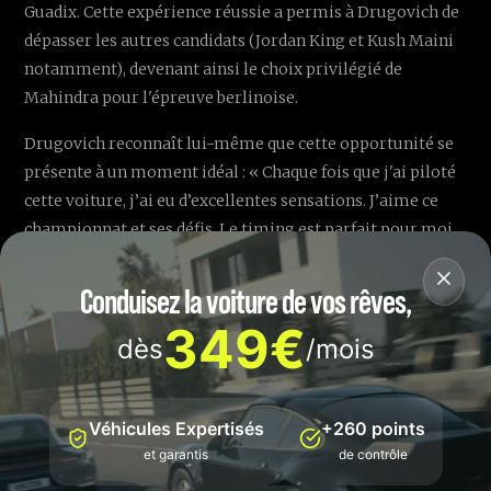
Guadix. Cette expérience réussie a permis à Drugovich de
dépasser les autres candidats (Jordan King et Kush Maini
notamment), devenant ainsi le choix privilégié de
Mahindra pour l'épreuve berlinoise.
Drugovich reconnaît lui-même que cette opportunité se
présente à un moment idéal : « Chaque fois que j'ai piloté
cette voiture, j’ai eu d’excellentes sensations. J’aime ce
championnat et ses défis. Le timing est parfait pour moi
aujourd’hui », a récemment déclaré le jeune pilote
brésilien.
Conduisez la voiture de vos rêves,
349€
dès
/mois
⚔️ Quels objectifs réalistes
pour Drugovich à Berlin ?
Véhicules Expertisés
+260 points
et garantis
de contrôle