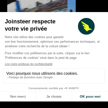
Classement mi-sai
F1 2026 : les courses qui ont
des pilotes de F1 : l
marqué la saison… et celles
tendances après 11
qui ont frustré
Prix
Thibaud Carrai
Thibaud Carrai
Aug 8, 2026
Aug 7, 2026
LA VOITURE DE VOS RÊVES