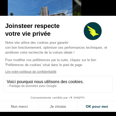
Classement mi-saison 2026
F1 : forte baisse de
des pilotes de F1 : les
au T2 2026, calendr
tendances après 11 Grands
chamboulé et nouve
Prix
pistes de croissanc
Thibaud Carrai
Thibaud Carrai
Aug 7, 2026
Aug 6, 2026
LA VOITURE DE VOS RÊVES