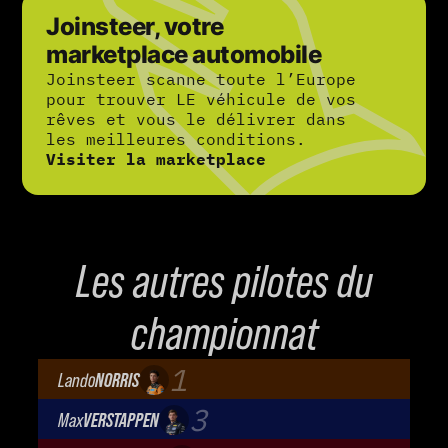
Joinsteer, votre
marketplace automobile
Joinsteer scanne toute l’Europe
pour trouver LE véhicule de vos
rêves et vous le délivrer dans
les meilleures conditions.
Visiter la marketplace
Les autres pilotes du
championnat
1
Lando
NORRIS
McLaren Mastercard F1 Team
3
Max
VERSTAPPEN
Oracle Red Bull Racing