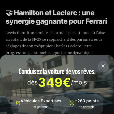
🤝 Hamilton et Leclerc : une
synergie gagnante pour Ferrari
Lewis Hamilton semble désormais parfaitement à l’aise
au volant de la SF-25, se rapprochant des paramètres de
réglages de son coéquipier Charles Leclerc. Cette
progression personnelle apporte une dynamique
favorable pour toute l'équipe italienne qui bénéficie
désormais pleinement du talent de ses deux pilotes.
Conduisez la voiture de vos rêves,
349€
dès
/mois
Véhicules Expertisés
+260 points
et garantis
de contrôle