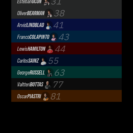
31
Esteban
OCON
TGR Haas F1 Team
38
Oliver
BEARMAN
TGR Haas F1 Team
41
Arvid
LINDBLAD
Visa Cash App Racing Bulls
43
Franco
COLAPINTO
BWT Alpine Formula One Team
44
Lewis
HAMILTON
Scuderia Ferrari
55
Carlos
SAINZ
Atlassian Williams F1 Team
63
George
RUSSELL
Mercedes-AMG Petronas F1 Team
77
Valtteri
BOTTAS
Cadillac Formula 1 Team
81
Oscar
PIASTRI
McLaren Mastercard F1 Team