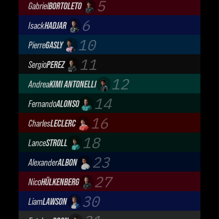
5
Gabriel
BORTOLETO
Audi Revolut F1 Team
6
Isack
HADJAR
Oracle Red Bull Racing
10
Pierre
GASLY
BWT Alpine Formula One Team
11
Sergio
PEREZ
Cadillac Formula 1 Team
12
Andrea
KIMI ANTONELLI
Mercedes-AMG Petronas F1 Team
14
Fernando
ALONSO
Aston Martin Aramco F1 Team
16
Charles
LECLERC
Scuderia Ferrari
18
Lance
STROLL
Aston Martin Aramco F1 Team
23
Alexander
ALBON
Atlassian Williams F1 Team
27
Nico
HÜLKENBERG
Audi Revolut F1 Team
30
Liam
LAWSON
Visa Cash App Racing Bulls