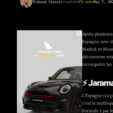
Thibaud Carrai
Actualité
F1 actu
May 7, 20
Après plusieurs
Espagne, avec d
Madrid, et Mont
découvrons ens
reconquérir les
⚡ Jarama
L’Espagne n’a pl
c'est le mythiq
Formule 1 par le