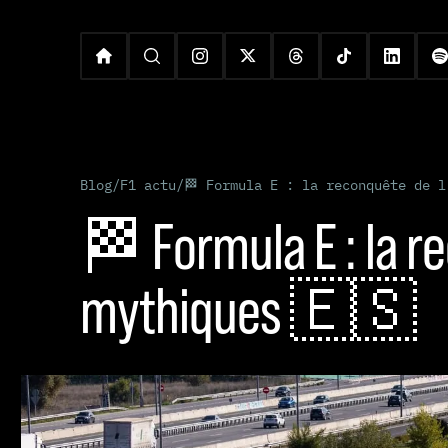
Blog
/
F1 actu
/
🏁 Formula E : la reconquête de l
🏁 Formula E : la r
mythiques 🇪🇸