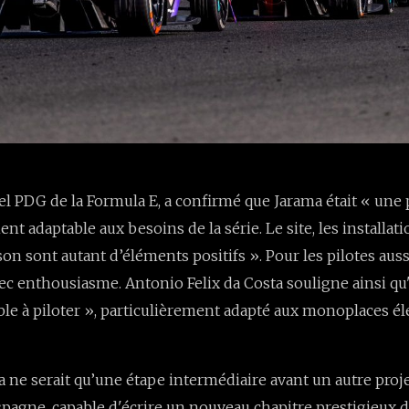
uel PDG de la Formula E, a confirmé que Jarama était « une 
nt adaptable aux besoins de la série. Le site, les installatio
on sont autant d’éléments positifs ». Pour les pilotes auss
vec enthousiasme. Antonio Felix da Costa souligne ainsi qu'i
able à piloter », particulièrement adapté aux monoplaces él
a ne serait qu’une étape intermédiaire avant un autre proj
pagne, capable d'écrire un nouveau chapitre prestigieux da