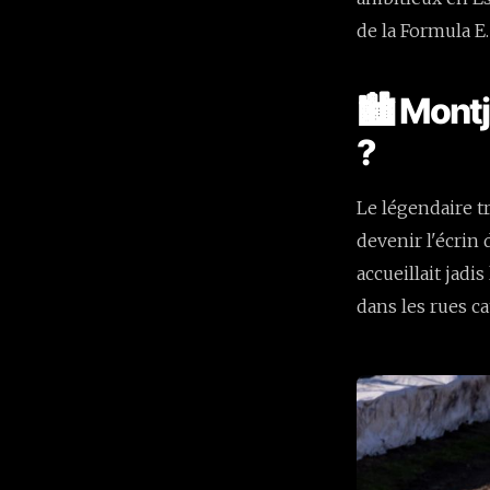
de la Formula E.
🏙️ Montj
?
Le légendaire t
devenir l'écrin 
accueillait jadi
dans les rues ca