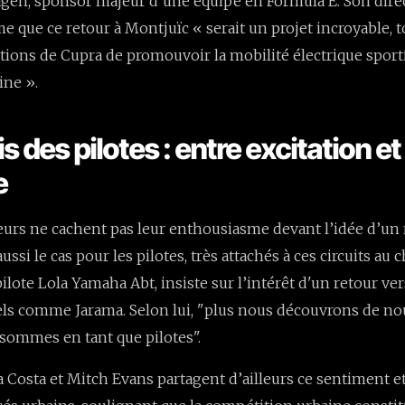
en, sponsor majeur d’une équipe en Formula E. Son direc
rme que ce retour à Montjuïc « serait un projet incroyable,
tions de Cupra de promouvoir la mobilité électrique sport
ine ».
vis des pilotes : entre excitation et
e
teurs ne cachent pas leur enthousiasme devant l’idée d’un
aussi le cas pour les pilotes, très attachés à ces circuits au
lote Lola Yamaha Abt, insiste sur l’intérêt d'un retour ver
els comme Jarama. Selon lui, "plus nous découvrons de nou
sommes en tant que pilotes".
a Costa et Mitch Evans partagent d’ailleurs ce sentiment e