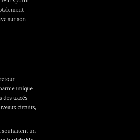
teur sportif
 totalement
ive sur son
 retour
 charme unique.
s des tracés
veaux circuits,
t souhaitent un