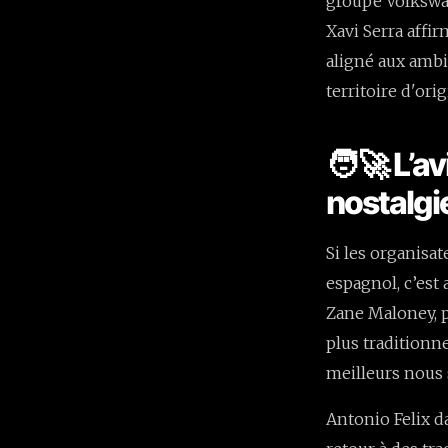
groupe Volkswag
Xavi Serra affi
aligné aux ambi
territoire d'orig
🧑‍🚀 L’a
nostalgi
Si les organisa
espagnol, c’est 
Zane Maloney, pi
plus traditionn
meilleurs nous 
Antonio Felix d