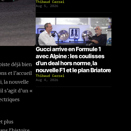
Thibaud Carrai
Aug 5, 2026
Gucci arrive en Formule 1
avec Alpine : les coulisses
d’un deal hors norme, la
piste déjà bien
nouvelle F1 et le plan Briatore
ns et l’accueil
Thibaud Carrai
Aug 4, 2026
i, la nouvelle
l s’agit d’un «
ectriques
et plus
ns l'histoire