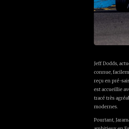
Jeff Dodds, act
connue, facileme
reçu en pré-sais
est accueillie a
tracé très agré
modernes.
Pourtant, Jaram
ambitieux en Es