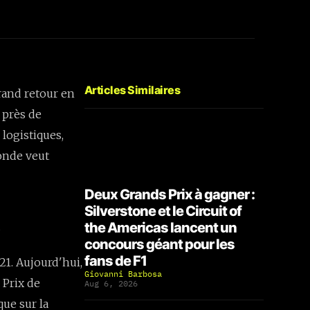
Articles Similaires
rand retour en
 près de
 logistiques,
onde veut
Deux Grands Prix à gagner :
Silverstone et le Circuit of
6
the Americas lancent un
concours géant pour les
fans de F1
21. Aujourd'hui,
Giovanni Barbosa
s Prix de
Aug 6, 2026
que sur la