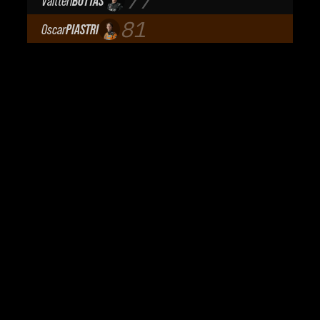
77
Valtteri
BOTTAS
Cadillac Formula 1 Team
81
Oscar
PIASTRI
McLaren Mastercard F1 Team