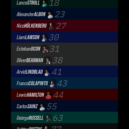
18
Lance
STROLL
Aston Martin Aramco F1 Team
23
Alexander
ALBON
Atlassian Williams F1 Team
27
Nico
HÜLKENBERG
Audi Revolut F1 Team
30
Liam
LAWSON
Visa Cash App Racing Bulls
31
Esteban
OCON
TGR Haas F1 Team
38
Oliver
BEARMAN
TGR Haas F1 Team
41
Arvid
LINDBLAD
Visa Cash App Racing Bulls
43
Franco
COLAPINTO
BWT Alpine Formula One Team
44
Lewis
HAMILTON
Scuderia Ferrari
55
Carlos
SAINZ
Atlassian Williams F1 Team
63
George
RUSSELL
Mercedes-AMG Petronas F1 Team