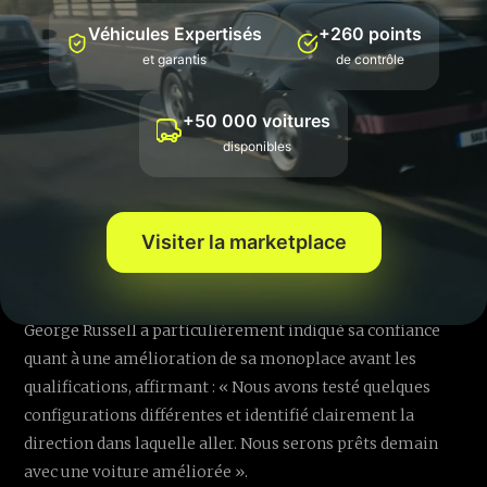
un potentiel encourageant malgré un pilotage complexe
Véhicules Expertisés
+260 points
lié à une modification radicale de son angle d’aileron
et garantis
de contrôle
avant, alors que
Mercedes
semble être légèrement en
retrait sur les longues lignes droites, contrairement à ce
+50 000 voitures
qui avait été observé à Bahreïn.
disponibles
Envie de vivre votre propre rêve automobile en pilotant
une McLaren 720S au quotidien ? Avec des offres
attractives en leasing proposées par des spécialistes tels
Visiter la marketplace
que
Joinsteer
, franchir le pas n'a jamais été aussi
accessible.
George Russell a particulièrement indiqué sa confiance
quant à une amélioration de sa monoplace avant les
qualifications, affirmant : « Nous avons testé quelques
configurations différentes et identifié clairement la
direction dans laquelle aller. Nous serons prêts demain
avec une voiture améliorée ».