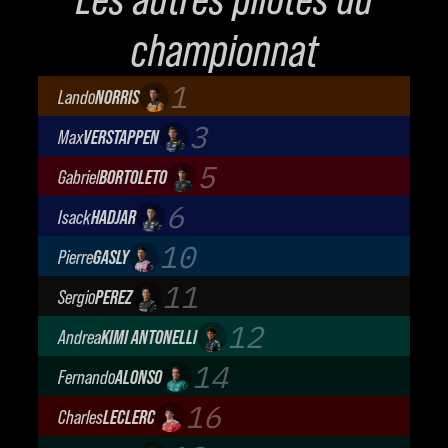
championnat
1
Lando
NORRIS
McLaren Mastercard F1 Team
3
Max
VERSTAPPEN
Oracle Red Bull Racing
5
Gabriel
BORTOLETO
Audi Revolut F1 Team
6
Isack
HADJAR
Oracle Red Bull Racing
10
Pierre
GASLY
BWT Alpine Formula One Team
11
Sergio
PEREZ
Cadillac Formula 1 Team
12
Andrea
KIMI ANTONELLI
Mercedes-AMG Petronas F1 Team
14
Fernando
ALONSO
Aston Martin Aramco F1 Team
16
Charles
LECLERC
Scuderia Ferrari