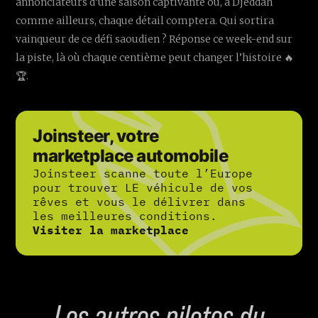
annonciateurs d’une saison captivante où, à Djeddah
comme ailleurs, chaque détail comptera. Qui sortira
vainqueur de ce défi saoudien ? Réponse ce week-end sur
la piste, là où chaque centième peut changer l’histoire 🔥
🏆.
Joinsteer, votre
marketplace automobile
Joinsteer scanne toute l’Europe
pour trouver LE véhicule de vos
rêves et vous le délivrer dans
les meilleures conditions.
Visiter la marketplace
Les autres pilotes du