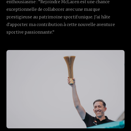
enthousiasme : “Rejoindre McLaren est une chance
exceptionnelle de collaborer avec une marque
prestigieuse au patrimoine sportif unique. J'ai hâte
d'apporter ma contribution à cette nouvelle aventure
sportive passionnante.”