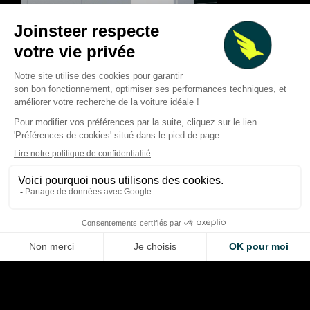
🏁 Red Bull RB17 : à quoi
🚗 Bugatti FKP Hom
s’attendre lors du lancement
exemplaire unique p
de l’hypercar taillée pour la
20 ans de la Veyron
piste
garde-temps à 670
Alexis Berthoud
Alexis Berthoud
May 19, 2026
Mar 7, 2026
LA VOITURE DE VOS RÊVES