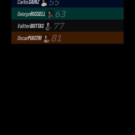
55
Carlos
SAINZ
Atlassian Williams F1 Team
63
George
RUSSELL
Mercedes-AMG Petronas F1 Team
77
Valtteri
BOTTAS
Cadillac Formula 1 Team
81
Oscar
PIASTRI
McLaren Mastercard F1 Team