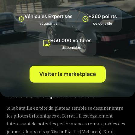
12. Fernando Alonso (Aston Martin) +1.060s
13. Gabriel Bortoleto (Sauber) +1.088s
Véhicules Expertisés
+260 points
14. Esteban Ocon (Haas) +1.125s
et garantis
de contrôle
15. Yuki Tsunoda (Red Bull) +1.164s
16. Carlos Sainz (Williams) +1.343s
+50 000 voitures
17. Nico Hulkenberg (Sauber) +1.349s
disponibles
18. Pierre Gasly (Alpine) +1.358s
19. Ollie Bearman (Haas) +1.410s
20. Franco Colapinto (Alpine) +1.473s
Visiter la marketplace
🌟 La jeunesse au rendez-vous
face aux expérimentés
Si la bataille en tête du plateau semble se dessiner entre
les pilotes britanniques et Ferrari, il est également
intéressant de noter les performances remarquables des
jeunes talents tels qu'Oscar Piastri (McLaren), Kimi