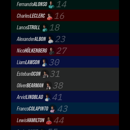
Mercedes-AMG Petronas F1 Team
14
Fernando
ALONSO
Aston Martin Aramco F1 Team
16
Charles
LECLERC
Scuderia Ferrari
18
Lance
STROLL
Aston Martin Aramco F1 Team
23
Alexander
ALBON
Atlassian Williams F1 Team
27
Nico
HÜLKENBERG
Audi Revolut F1 Team
30
Liam
LAWSON
Visa Cash App Racing Bulls
31
Esteban
OCON
TGR Haas F1 Team
38
Oliver
BEARMAN
TGR Haas F1 Team
41
Arvid
LINDBLAD
Visa Cash App Racing Bulls
43
Franco
COLAPINTO
BWT Alpine Formula One Team
44
Lewis
HAMILTON
Scuderia Ferrari