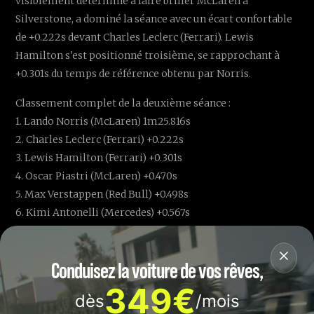
visiblement déterminé à faire briller McLaren à
Silverstone, a dominé la séance avec un écart confortable
de +0.222s devant Charles Leclerc (Ferrari). Lewis
Hamilton s'est positionné troisième, se rapprochant à
+0.301s du temps de référence obtenu par Norris.
Classement complet de la deuxième séance :
1. Lando Norris (McLaren) 1m25.816s
2. Charles Leclerc (Ferrari) +0.222s
3. Lewis Hamilton (Ferrari) +0.301s
4. Oscar Piastri (McLaren) +0.470s
5. Max Verstappen (Red Bull) +0.498s
6. Kimi Antonelli (Mercedes) +0.567s
7. Lance Stroll (Aston Martin) +0.614s
8. George Russell (Mercedes) +0.707s
Conduisez la voiture de vos rêves,
9. Isack Hadjar (Racing Bulls) +0.708s
10. Liam Lawson (Racing Bulls) +0.808s
349€
dès
/mois
11. Alex Albon (Williams) +1.024s