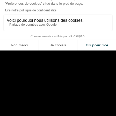
F1 : pourquoi les pilotes ne
Gucci arrive en For
peuvent pas reprendre 100%
avec Alpine : les co
le contrôle de l’énergie
d’un deal hors norme
électrique
nouvelle F1 et le pla
Thibaud Carrai
Thibaud Carrai
Aug 5, 2026
Aug 4, 2026
LA VOITURE DE VOS RÊVES