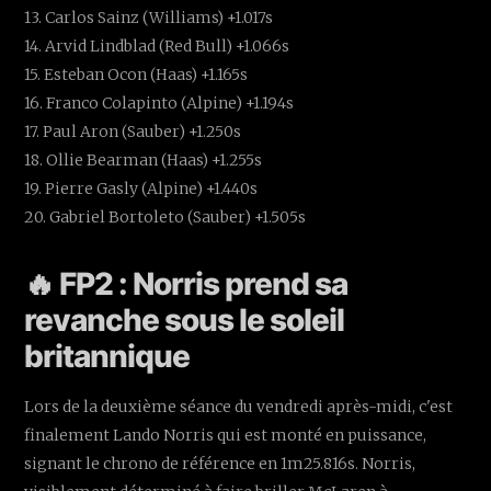
13. Carlos Sainz (Williams) +1.017s
14. Arvid Lindblad (Red Bull) +1.066s
15. Esteban Ocon (Haas) +1.165s
16. Franco Colapinto (Alpine) +1.194s
17. Paul Aron (Sauber) +1.250s
18. Ollie Bearman (Haas) +1.255s
19. Pierre Gasly (Alpine) +1.440s
20. Gabriel Bortoleto (Sauber) +1.505s
🔥 FP2 : Norris prend sa
revanche sous le soleil
britannique
Lors de la deuxième séance du vendredi après-midi, c'est
finalement Lando Norris qui est monté en puissance,
signant le chrono de référence en 1m25.816s. Norris,