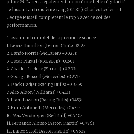
pilote McLaren, a également montré une belle régularité,
se hissant au troisième rang (+0.150s). Charles Leclerc et
George Russell complètent le top 5 avec de solides
performances.
Classement complet de la première séance :
1. Lewis Hamilton (Ferrari) 1m26.892s
2. Lando Norris (McLaren) +0.023s
3. Oscar Piastri (McLaren) +0.150s
4. Charles Leclerc (Ferrari) +0.203s
5. George Russell (Mercedes) +0.271s
6. Isack Hadjar (Racing Bulls) +0.325s
7. Alex Albon (Williams) +0.412s
8. Liam Lawson (Racing Bulls) +0.459s
9. Kimi Antonelli (Mercedes) +0.475s
10. Max Verstappen (Red Bull) +0.540s
11. Fernando Alonso (Aston Martin) +0.786s
12. Lance Stroll (Aston Martin) +0.952s