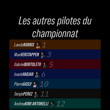
Les autres pilotes du
championnat
1
Lando
NORRIS
McLaren Mastercard F1 Team
3
Max
VERSTAPPEN
Oracle Red Bull Racing
5
Gabriel
BORTOLETO
Audi Revolut F1 Team
6
Isack
HADJAR
Oracle Red Bull Racing
10
Pierre
GASLY
BWT Alpine Formula One Team
11
Sergio
PEREZ
Cadillac Formula 1 Team
12
Andrea
KIMI ANTONELLI