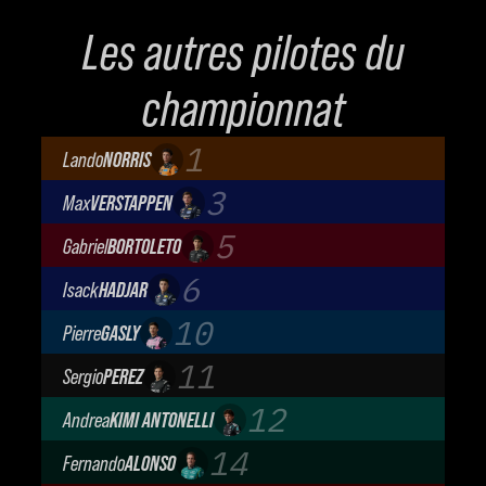
Les autres pilotes du
championnat
1
Lando
NORRIS
McLaren Mastercard F1 Team
3
Max
VERSTAPPEN
Oracle Red Bull Racing
5
Gabriel
BORTOLETO
Audi Revolut F1 Team
6
Isack
HADJAR
Oracle Red Bull Racing
10
Pierre
GASLY
BWT Alpine Formula One Team
11
Sergio
PEREZ
Cadillac Formula 1 Team
12
Andrea
KIMI ANTONELLI
Mercedes-AMG Petronas F1 Team
14
Fernando
ALONSO