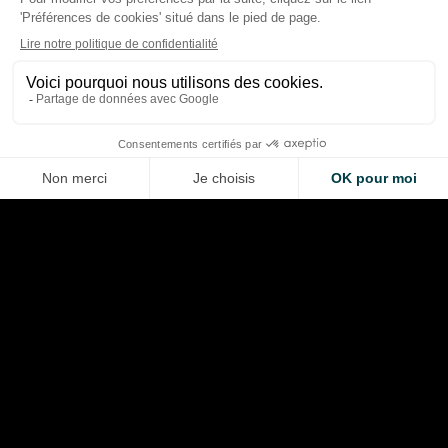
F1 2026 : les courses qui ont
des pilotes de F1 : l
marqué la saison… et celles
tendances après 11
qui ont frustré
Prix
Thibaud Carrai
Thibaud Carrai
Aug 8, 2026
Aug 7, 2026
LA VOITURE DE VOS RÊVES