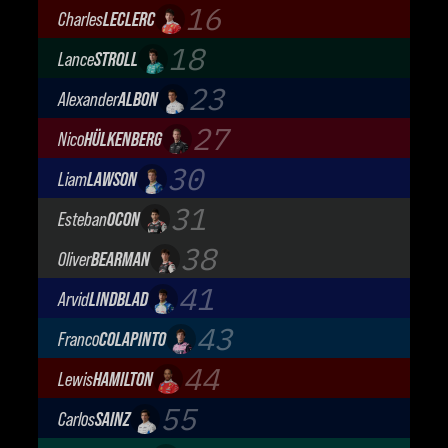
Aston Martin Aramco F1 Team
16
Charles
LECLERC
Scuderia Ferrari
18
Lance
STROLL
Aston Martin Aramco F1 Team
23
Alexander
ALBON
Atlassian Williams F1 Team
27
Nico
HÜLKENBERG
Audi Revolut F1 Team
30
Liam
LAWSON
Visa Cash App Racing Bulls
31
Esteban
OCON
TGR Haas F1 Team
38
Oliver
BEARMAN
TGR Haas F1 Team
41
Arvid
LINDBLAD
Visa Cash App Racing Bulls
43
Franco
COLAPINTO
BWT Alpine Formula One Team
44
Lewis
HAMILTON
Scuderia Ferrari
55
Carlos
SAINZ
Atlassian Williams F1 Team