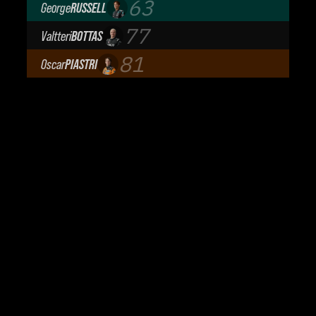
63
George
RUSSELL
Mercedes-AMG Petronas F1 Team
77
Valtteri
BOTTAS
Cadillac Formula 1 Team
81
Oscar
PIASTRI
McLaren Mastercard F1 Team