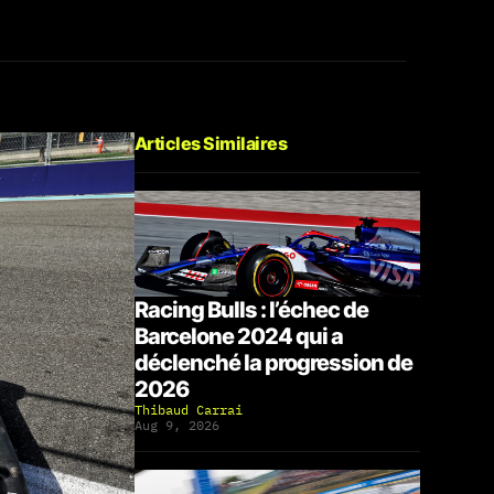
Articles Similaires
Racing Bulls : l’échec de
Barcelone 2024 qui a
déclenché la progression de
2026
Thibaud Carrai
Aug 9, 2026