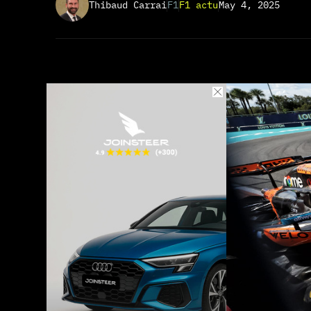
Thibaud Carrai
F1
F1 actu
May 4, 2025