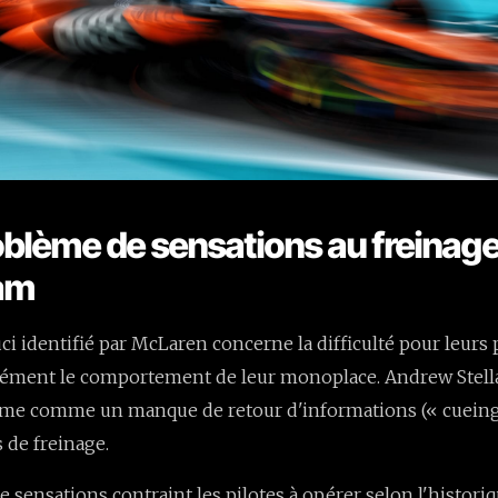
oblème de sensations au freinage 
eam
ci identifié par McLaren concerne la difficulté pour leurs 
sément le comportement de leur monoplace. Andrew Stella
sume comme un manque de retour d'informations (« cueing
 de freinage.
e sensations contraint les pilotes à opérer selon l'histori