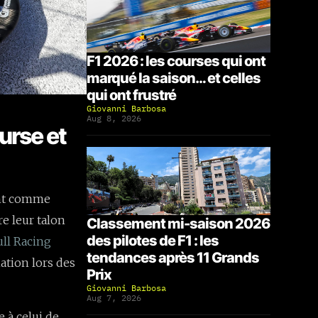
F1 2026 : les courses qui ont
marqué la saison… et celles
qui ont frustré
Giovanni Barbosa
Aug 8, 2026
urse et
ent comme
re leur talon
Classement mi-saison 2026
des pilotes de F1 : les
ll Racing
tendances après 11 Grands
ation lors des
Prix
Giovanni Barbosa
Aug 7, 2026
e à celui de