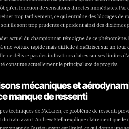
ôt qu'en fonction de sensations directes immédiates. Par 
freiner trop tardivement, ce qui entraîne des blocages de r
 soit ils sont trop prudents et perdent ainsi des dixièmes 
leader actuel du championnat, témoigne de ce phénomène. I
 à une voiture rapide mais difficile à maîtriser sur un tou
le ne délivre pas des indications claires sur ses limites d
culté constitue actuellement le principal axe de progrès.
aisons mécaniques et aérodynam
 ce manque de ressenti
ipes techniques de McLaren, ce problème de ressenti prov
 du train avant. Andrew Stella explique clairement que le 
provenant de l'essieu avant est limité, ce qui donne une s