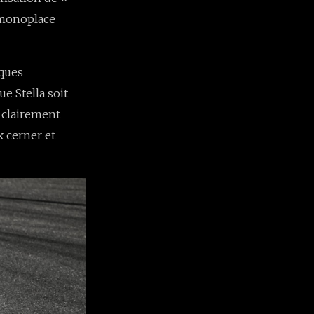
 monoplace
iques
e Stella soit
t clairement
x cerner et