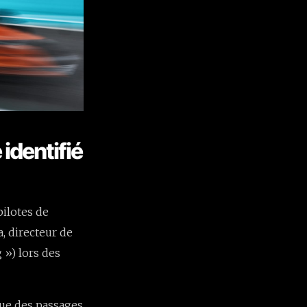
identifié
pilotes de
, directeur de
 ») lors des
que des passages