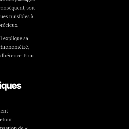
conséquent, soit
oues nuisibles à
précieux.
l explique sa
r chronométré,
'adhérence. Pour
iques
ient
retour
ensation de «