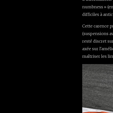
numbness » (en
difficiles à ant
Cette carence 
(suspensions av
resté discret su
axée sur l'amél
maîtriser les li