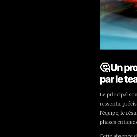
🤔 Un pr
par le t
Le principal sou
ressentir préci
l'équipe, le ré
phases critiques
Cette absence d