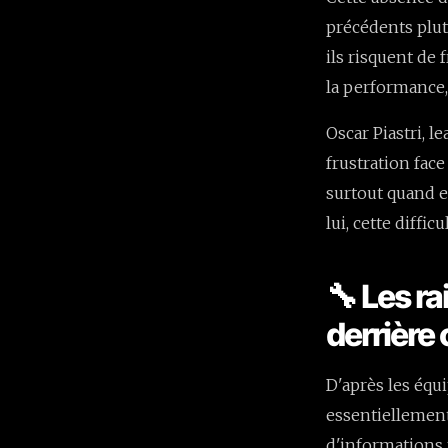
précédents plut
ils risquent de 
la performance,
Oscar Piastri, 
frustration face
surtout quand el
lui, cette diffi
🔧 Les r
derrière
D'après les équ
essentiellement
d'informations 