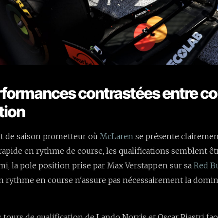
erformances contrastées entre co
tion
t de saison prometteur où
McLaren
se présente clairem
 rapide en rythme de course, les qualifications semblent êt
ami, la pole position prise par Max Verstappen sur sa
Red Bu
n rythme en course n'assure pas nécessairement la domin
 tours de qualification de Lando Norris et Oscar Piastri fac