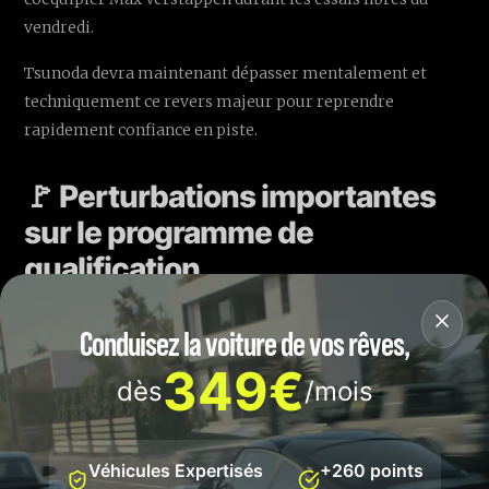
vendredi.
Tsunoda devra maintenant dépasser mentalement et
techniquement ce revers majeur pour reprendre
rapidement confiance en piste.
🚩 Perturbations importantes
sur le programme de
qualification
Les conséquences du premier accident furent
Conduisez la voiture de vos rêves,
considérables, occasionnant des interruptions prolongées
349€
pendant que les équipes techniques s'affairaient aux
dès
/mois
réparations. Ce genre de situation fait partie inhérente du
sport automobile mais complexifie énormément le
travail des écuries, tant dans leur gestion du temps que
Véhicules Expertisés
+260 points