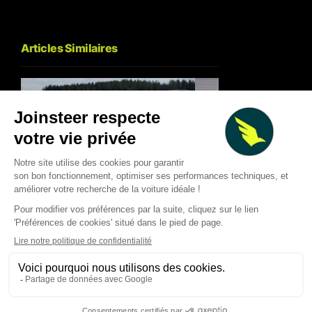
Articles Similaires
F1 : pourquoi les pilotes ne
Gucci arrive en For
peuvent pas reprendre 100%
avec Alpine : les co
le contrôle de l’énergie
d’un deal hors norme
électrique
nouvelle F1 et le pla
Thibaud Carrai
Thibaud Carrai
Aug 5, 2026
Aug 4, 2026