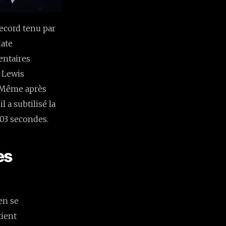
record tenu par
date
entaires
à Lewis
. Même après
l a subtilisé la
03 secondes.
es
en se
tient