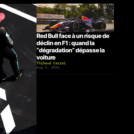
Red Bull face à un risque de
déclin en F1 : quand la
“dégradation” dépasse la
voiture
Thibaud Carrai
Aug 4, 2026