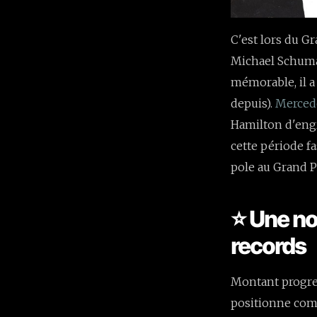
C'est lors du Gr
Michael Schumac
mémorable, il a
depuis).
Merced
Hamilton d'engr
cette période fas
pole au Grand 
⭐ Une nou
records
Montant progre
positionne comm