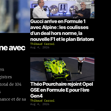
Gucci arrive en Formule 1
avec Alpine : les coulisses
d’un deal hors norme, la
nouvelle F1 et le plan Briatore
Thibaud Carrai
ine avec
Aug 4, 2026
 en
gistres
Théo Pourchaire rejoint Opel
total de 104
GSE en Formule E pour l’ère
s
Gen4
ance et de sa
Thibaud Carrai
Aug 4, 2026