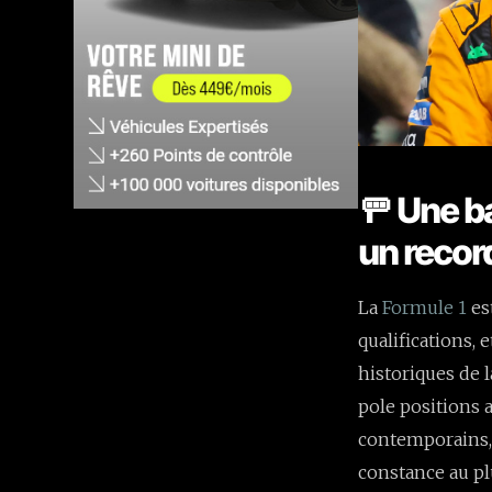
🚥 Une b
un recor
La
Formule 1
es
qualifications,
historiques de 
pole positions 
contemporains,
constance au pl