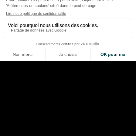
au T2 2026, calendrier
Americas lancent u
chamboulé et nouvelles
concours géant pour
pistes de croissance
de F1
Thibaud Carrai
Giovanni Barbosa
Aug 6, 2026
Aug 6, 2026
LA VOITURE DE VOS RÊVES