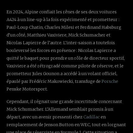
En 2024, Alpine confiait les rênes de ses deux voitures
A424 à un line-up à la fois expérimenté et prometteur :
Paul-Loup Chatin, Charles Milesi et Ferdinand Habsburg
d’un côté, Matthieu Vaxiviere, Mick Schumacher et
Nicolas Lapierre de l’autre. L’inter-saison a toutefois
bouleversé les forces en présence : Nicolas Lapierre a
quitté le baquet pour prendre un rôle de directeur sportif,
Vaxiviere a été rétrogradé comme pilote de réserve, et le
prometteur Jules Gounon a accédé à un volant officiel,
épaulé par Frédéric Makowiecki, transfuge de
Porsche
Penske Motorsport.
Cependant, il régnait une grande incertitude concernant
Mick Schumacher. L’Allemand semblait promis à un
départ, avec un avenir pressenti chez
Cadillac
en
remplacement de Jenson Button en WEC, tout en lorgnant
une place de réserviste en Formule 1. Cette situation a