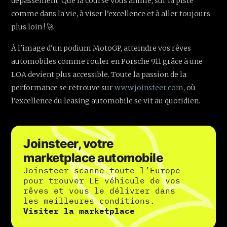
dépassement. Que la course vous anime, sur la piste
comme dans la vie, à viser l’excellence et à aller toujours
plus loin ! 🚀
À l'image d'un podium MotoGP, atteindre vos rêves
automobiles comme rouler en Porsche 911 grâce à une
LOA devient plus accessible. Toute la passion de la
performance se retrouve sur
www.joinsteer.com
, où
l’excellence du leasing automobile se vit au quotidien.
Joinsteer, votre
marketplace automobile
Joinsteer scanne toute l’Europe
pour trouver LE véhicule de vos
rêves et vous le délivrer dans
les meilleures conditions.
Visiter la marketplace