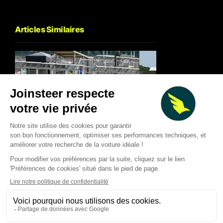
Articles Similaires
Sprint MotoGP à Silverstone :
Martin écrase le spr
Aprilia écrase Ducati, Martin
MotoGP à Silverston
relance la machine
un triplé Aprilia
Quentin Viéban
Quentin Viéban
Aug 8, 2026
Aug 8, 2026