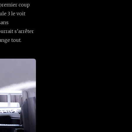
n premier coup
le 3 le voit
sans
rrait s’arrêter
ange tout.