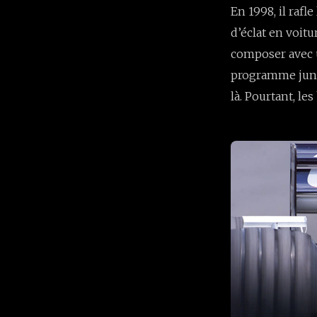
En 1998, il rafl
d’éclat en voit
composer avec u
programme junio
là. Pourtant, le