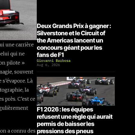
Deux Grands Prix à gagner :
Silverstone et le Circuit of
the Americas lancent un
i une carrière
concours géant pour les
celui qui ne
fans de F1
Giovanni Barbosa
bon pilote »
Aug 6, 2026
magie, souvent
e s’évapore. Là
tographie, la
s près. C’est ce
égulièrement
F1 2026 : les équipes
refusent une règle qui aurait
permis de baisser les
pressions des pneus
tton a connu des