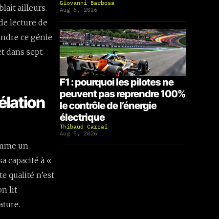
Giovanni Barbosa
lait ailleurs.
Aug 6, 2026
de lecture de
endre ce génie
et dans sept
F1 : pourquoi les pilotes ne
peuvent pas reprendre 100%
élation
le contrôle de l’énergie
électrique
Thibaud Carrai
Aug 5, 2026
comme un
sa capacité à «
te qualité n’est
n lit
ature.