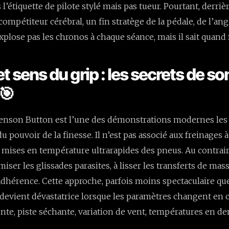
l’étiquette de pilote stylé mais pas tueur. Pourtant, derriè
n compétiteur cérébral, un fin stratège de la pédale, de l’ang
explose pas les chronos à chaque séance, mais il sait quand 
t sens du grip : les secrets de so
 🎯
Jenson Button est l’une des démonstrations modernes les
 pouvoir de la finesse. Il n’est pas associé aux freinages à 
 mises en température ultrarapides des pneus. Au contrair
iser les glissades parasites, à lisser les transferts de mas
’adhérence. Cette approche, parfois moins spectaculaire que
, devient dévastatrice lorsque les paramètres changent en c
nte, piste séchante, variation de vent, températures en den