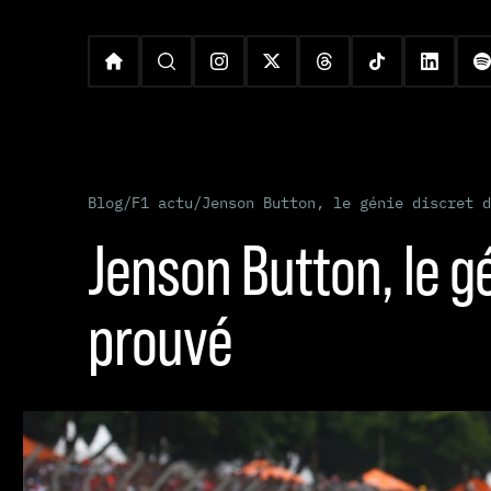
Blog
/
F1 actu
/
Jenson Button, le génie discret d
Jenson Button, le gén
prouvé