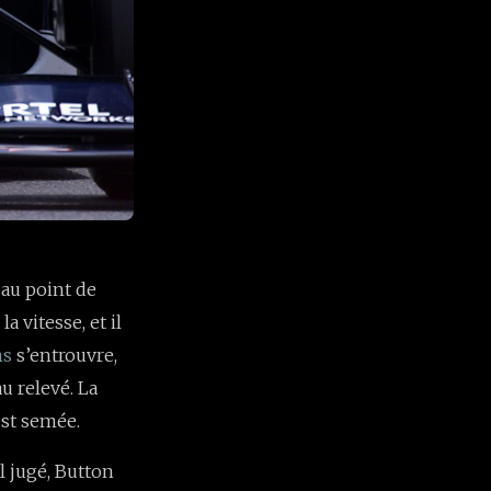
 au point de
a vitesse, et il
ms
s’entrouvre,
u relevé. La
est semée.
l jugé, Button