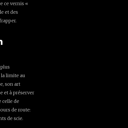
re ce vernis «
le et des
frapper.
n
 plus
la limite au
e, son art
se et à préserver
 celle de
ours de route:
ts de scie.