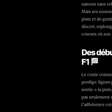
saisons sans rel
Mais ses sommet
piste et de ges
discret, replong
courses où son 
Des début
F1 🏁
Le conte comme
prodige: lignes 
sentir » la piste
pas seulement u
l’adhérence comm