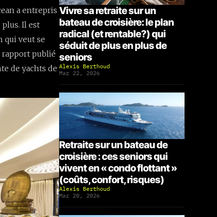
Vivre sa retraite sur un
ean a entrepris
bateau de croisière: le plan
plus. Il est
radical (et rentable?) qui
n qui veut se
séduit de plus en plus de
 rapport publié
seniors
Alexis Berthoud
te de yachts de
Mar 22, 2026
Retraite sur un bateau de
croisière : ces seniors qui
vivent en « condo flottant »
(coûts, confort, risques)
Alexis Berthoud
Mar 20, 2026