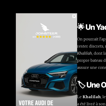
🌟 Un Y
On pourrait l'a
rester discrets,
Khalilah
, dont 
propre bateau d
assure une cons
🏷️ Une 
Le
Khalilah
, 
a été livré à so