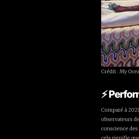
Crédit : My Oc
⚡ Perfor
Comparé à 2023
observateurs d
conscience des 
cela signifie q