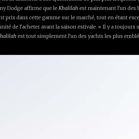
nny Dodge affirme que le
Khalilah
est maintenant l'un des 
 prix dans cette gamme sur le marché, tout en étant exc
nité de l'acheter avant la saison estivale. « Il y a toujours
halilah
est tout simplement l'un des yachts les plus embl