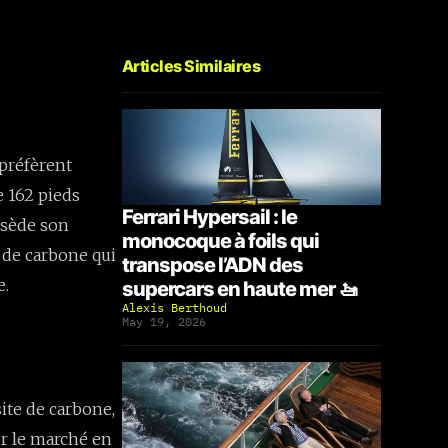
Articles Similaires
 préfèrent
e 162 pieds
Ferrari Hypersail : le
ossède son
monocoque à foils qui
 de carbone qui
transpose l’ADN des
e.
supercars en haute mer 🚤
Alexis Berthoud
May 19, 2026
ite de carbone,
sur le marché en