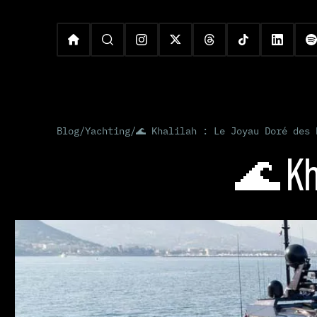
Blog
/
Yachting
/
🌊 Khalilah : Le Joyau Doré des 
🌊 Kha