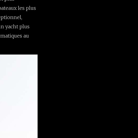
bateaux les plus
eptionnel,
 un yacht plus
ématiques au