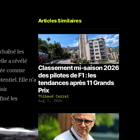
Articles Similaires
chaîné les
lle a révélé
Classement mi-saison 2026
dérée comme
des pilotes de F1 : les
entiel. Elle n'a
tendances après 11 Grands
isir
Prix
Thibaud Carrai
finé les
Aug 7, 2026