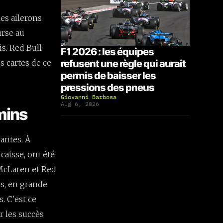
es ailerons
urse au
s. Red Bull
F1 2026 : les équipes
refusent une règle qui aurait
s cartes de ce
permis de baisser les
pressions des pneus
Giovanni Barbosa
Aug 6, 2026
mins
antes. À
caisse, ont été
 McLaren et Red
es, en grande
. C'est ce
r les succès