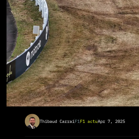
Thibaud Carrai
F1
F1 actu
Apr 7, 2025