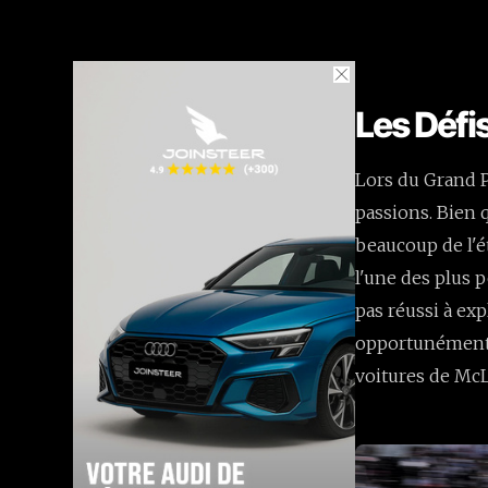
Les Défi
Lors du Grand P
passions. Bien q
beaucoup de l'é
l'une des plus p
pas réussi à ex
opportunément l
voitures de McLa