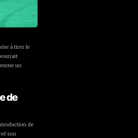
se à tirer le
pourrait
 comme un
ce de
introduction de
uvé son