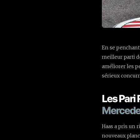
En se penchant s
meilleur parti 
améliorer les p
sérieux concurr
Les Pari
Merced
Haas a pris un 
nouveaux planch