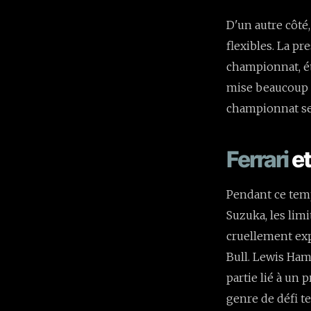
D'un autre côté
flexibles. La p
championnat, ét
mise beaucoup s
championnat se
Ferrari
et
Pendant ce temp
Suzuka, les lim
cruellement exp
Bull. Lewis Ham
partie lié à un 
genre de défi t