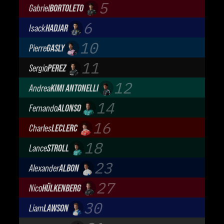
Oracle Red Bull Racing
5
Gabriel
BORTOLETO
Audi Revolut F1 Team
6
Isack
HADJAR
Oracle Red Bull Racing
10
Pierre
GASLY
BWT Alpine Formula One Team
11
Sergio
PEREZ
Cadillac Formula 1 Team
12
Andrea
KIMI ANTONELLI
Mercedes-AMG Petronas F1 Team
14
Fernando
ALONSO
Aston Martin Aramco F1 Team
16
Charles
LECLERC
Scuderia Ferrari
18
Lance
STROLL
Aston Martin Aramco F1 Team
23
Alexander
ALBON
Atlassian Williams F1 Team
27
Nico
HÜLKENBERG
Audi Revolut F1 Team
30
Liam
LAWSON
Visa Cash App Racing Bulls