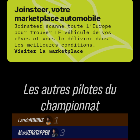
Joinsteer, votre
marketplace automobile
Joinsteer scanne toute l’Europe
pour trouver LE véhicule de vos
rêves et vous le délivrer dans
les meilleures conditions.
Visiter la marketplace
Les autres pilotes du
championnat
1
Lando
NORRIS
McLaren Mastercard F1 Team
3
Max
VERSTAPPEN