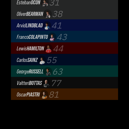
31
Esteban
OCON
TGR Haas F1 Team
38
Oliver
BEARMAN
TGR Haas F1 Team
41
Arvid
LINDBLAD
Visa Cash App Racing Bulls
43
Franco
COLAPINTO
BWT Alpine Formula One Team
44
Lewis
HAMILTON
Scuderia Ferrari
55
Carlos
SAINZ
Atlassian Williams F1 Team
63
George
RUSSELL
Mercedes-AMG Petronas F1 Team
77
Valtteri
BOTTAS
Cadillac Formula 1 Team
81
Oscar
PIASTRI
McLaren Mastercard F1 Team