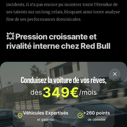
incidents, il n’a pas encore pu montrer toute l’étendue de
ses talents sur un long relais, bloquant ainsi toute analyse
fine de ses performances dominicales.
💥 Pression croissante et
rivalité interne chez Red Bull
Conduisez la voiture de vos rêves,
349€
dès
/mois
Véhicules Expertisés
+260 points
et garantis
de contrôle