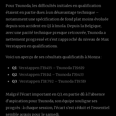
Pour Tsunoda, les difficultés initiales en qualification
étaient en partie dues à un désavantage technique –
notamment une spécification de fond plat moins évoluée
depuis son accident en Q1 à Imola. Depuis la Belgique,
avec une parité technique presque retrouvée, Tsunoda a
nettement progressé et s'est rapproché du niveau de Max
Verstappen en qualifications.
Voici un aperçu de ses résultats qualificatifs à Monza :
Q1
: Verstappen 1’19.455 – Tsunoda 1’19.619
Q2
: Verstappen 1’19.141 – Tsunoda 1’19.433
Q3
: Verstappen 1’18.792 – Tsunoda 1’19.519
Malgré l’écart important en Q3, en partie dû à l’absence
d’aspiration pour Tsunoda, son équipe souligne ses
progrès : à chaque session, l’écart s'est réduit et l'essentiel
semble acquis pour le samedi.