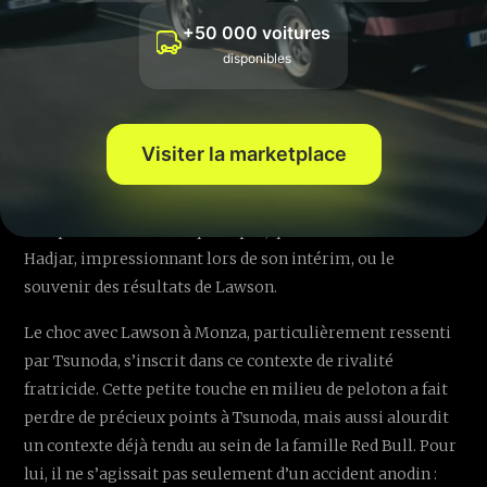
+50 000 voitures
disponibles
A l’approche de la prise de décision de Red Bull pour 2026,
la pression s’intensifie autour de Tsunoda. Son patron est
Visiter la marketplace
clair : le manque d’échantillons de course exploitables
l’empêche de juger pleinement sa valeur – et les
comparaisons ne manquent pas, que ce soit avec Isack
Hadjar, impressionnant lors de son intérim, ou le
souvenir des résultats de Lawson.
Le choc avec Lawson à Monza, particulièrement ressenti
par Tsunoda, s’inscrit dans ce contexte de rivalité
fratricide. Cette petite touche en milieu de peloton a fait
perdre de précieux points à Tsunoda, mais aussi alourdit
un contexte déjà tendu au sein de la famille Red Bull. Pour
lui, il ne s’agissait pas seulement d’un accident anodin :