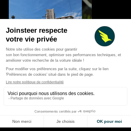
Classement mi-saison 2026
F1 : forte baisse de
des pilotes de F1 : les
au T2 2026, calendr
tendances après 11 Grands
chamboulé et nouve
Prix
pistes de croissanc
Thibaud Carrai
Thibaud Carrai
Aug 7, 2026
Aug 6, 2026
LA VOITURE DE VOS RÊVES