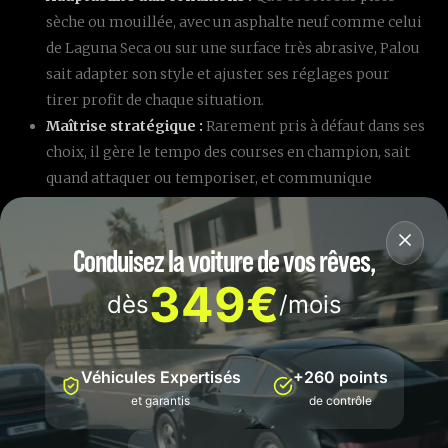
sèche ou mouillée, avec un asphalte neuf comme celui
de Laguna Seca ou sur une surface très abrasive, Palou
sait adapter son style et ajuster ses réglages pour
tirer profit de chaque situation.
Maîtrise stratégique :
Rarement pris à défaut dans ses
choix, il gère le tempo des courses en champion, sait
quand attaquer ou temporiser, et communique
parfaitement avec son équipe pour s’ajuster en temps
réel.
Conduisez la voiture de vos rêves,
349€
dès
/mois
Véhicules Expertisés
+260 points
et garantis
de contrôle