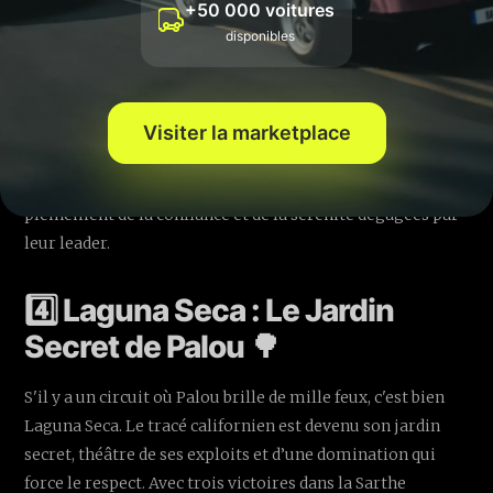
+50 000 voitures
disponibles
C’est l’ensemble de ces compétences qui font de Palou le
Visiter la marketplace
favori indiscutable pour la couronne 2025. Son équipe,
Ganassi
, bénéficie aussi de cette excellence, profitant
pleinement de la confiance et de la sérénité dégagées par
leur leader.
4️⃣ Laguna Seca : Le Jardin
Secret de Palou 🌳
S'il y a un circuit où Palou brille de mille feux, c'est bien
Laguna Seca. Le tracé californien est devenu son jardin
secret, théâtre de ses exploits et d’une domination qui
force le respect. Avec trois victoires dans la Sarthe