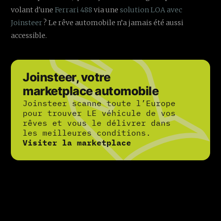
volant d'une
Ferrari 488
via une
solution LOA avec
Joinsteer
? Le rêve automobile n’a jamais été aussi
accessible.
Joinsteer, votre
marketplace automobile
Joinsteer scanne toute l’Europe
pour trouver LE véhicule de vos
rêves et vous le délivrer dans
les meilleures conditions.
Visiter la marketplace