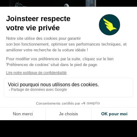
Maximilian Günther
Dan Ticktum met la pression
rapproche d’Envisi
sur Cupra Kiro après sa
pour la prochaine s
victoire à Tokyo
Formula E
Thibaud Carrai
Thibaud Carrai
Aug 3, 2026
Jul 31, 2026
LA VOITURE DE VOS RÊVES