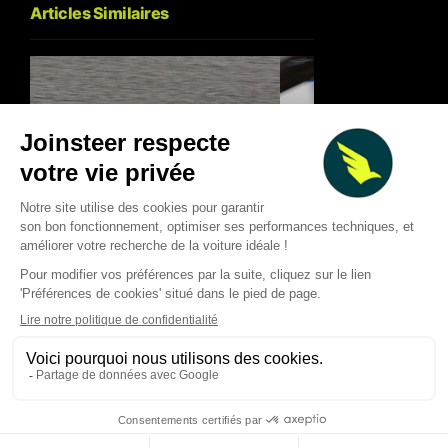
Articles Similaires
Racing Bulls : l’échec de
Barcelone 2024 qui a
F1 2026 : les course
déclenché la progression de
marqué la saison… e
2026
qui ont frustré
Thibaud Carrai
Giovanni Barbosa
Aug 9, 2026
Aug 8, 2026
LA VOITURE DE VOS RÊVES