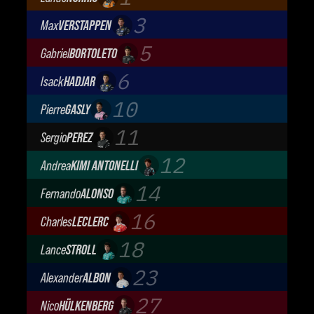
McLaren Mastercard F1 Team
3
Max
VERSTAPPEN
Oracle Red Bull Racing
5
Gabriel
BORTOLETO
Audi Revolut F1 Team
6
Isack
HADJAR
Oracle Red Bull Racing
10
Pierre
GASLY
BWT Alpine Formula One Team
11
Sergio
PEREZ
Cadillac Formula 1 Team
12
Andrea
KIMI ANTONELLI
Mercedes-AMG Petronas F1 Team
14
Fernando
ALONSO
Aston Martin Aramco F1 Team
16
Charles
LECLERC
Scuderia Ferrari
18
Lance
STROLL
Aston Martin Aramco F1 Team
23
Alexander
ALBON
Atlassian Williams F1 Team
27
Nico
HÜLKENBERG