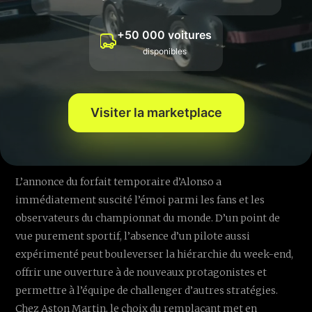
et que ses qualités sont évidentes au quotidien, lors du
travail en simulateur ou lors de ses participations aux
+50 000 voitures
essais libres. Il souligne également la capacité du pilote
disponibles
brésilien à délivrer des performances précises même
avec peu de kilomètres en piste.
Visiter la marketplace
L'impact sur le championnat et
la dynamique du paddock 🔄
L’annonce du forfait temporaire d’Alonso a
immédiatement suscité l’émoi parmi les fans et les
observateurs du championnat du monde. D’un point de
vue purement sportif, l’absence d’un pilote aussi
expérimenté peut bouleverser la hiérarchie du week-end,
offrir une ouverture à de nouveaux protagonistes et
permettre à l’équipe de challenger d’autres stratégies.
Chez Aston Martin, le choix du remplaçant met en