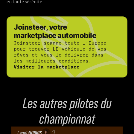
en toute sérénité.
Joinsteer, votre
marketplace automobile
Joinsteer scanne toute l’Europe
pour trouver LE véhicule de vos
rêves et vous le délivrer dans
les meilleures conditions.
Visiter la marketplace
Les autres pilotes du
championnat
1
Lando
NORRIS