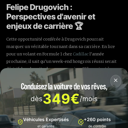
Felipe Drugovich :
Perspectives d'avenir et
enjeux de carrière 🏆
Cette opportunité conférée à Drugovich pourrait
marquer un véritable tournant dans sa carrière. En lice
pour un volant en Formule 1 chez
Cadillac
l’année
prochaine, il sait qu’un week-end hongrois réussi serait
décisif dans la suite de sa progression. S’il parvient à
convaincre ingénieurs et décideurs lors de son éventuel
Conduisez la voiture de vos rêves,
premier véritable Grand Prix, Drugovich pourrait voir
s’ouvrir de nombreuses portes dans le paddock.
349€
dès
/mois
Le soutien de Fernando Alonso, qui saluait déjà jeudi « le
talent incroyable » de Drugovich et sa capacité à répondre
aux exigences de l’équipe, n’est pas anodin. Alonso estime
Véhicules Expertisés
+260 points
que la Formule 2 n’a été qu’un tremplin pour Drugovich
et garantis
de contrôle