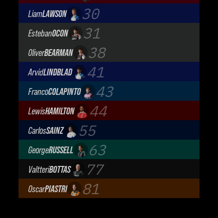
Audi Revolut F1 Team
30
Liam
LAWSON
Visa Cash App Racing Bulls
31
Esteban
OCON
TGR Haas F1 Team
38
Oliver
BEARMAN
TGR Haas F1 Team
41
Arvid
LINDBLAD
Visa Cash App Racing Bulls
43
Franco
COLAPINTO
BWT Alpine Formula One Team
44
Lewis
HAMILTON
Scuderia Ferrari
55
Carlos
SAINZ
Atlassian Williams F1 Team
63
George
RUSSELL
Mercedes-AMG Petronas F1 Team
77
Valtteri
BOTTAS
Cadillac Formula 1 Team
81
Oscar
PIASTRI
McLaren Mastercard F1 Team