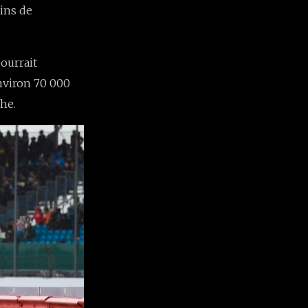
ins de
pourrait
nviron 70 000
he.