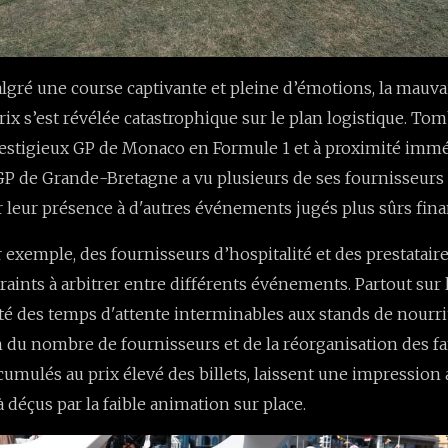
lgré une course captivante et pleine d’émotions, la mauva
rix s’est révélée catastrophique sur le plan logistique. 
restigieux GP de Monaco en Formule 1 et à proximité imm
e GP de Grande-Bretagne a vu plusieurs de ses fournisseurs
r leur présence à d'autres événements jugés plus sûrs fin
ar exemple, des fournisseurs d’hospitalité et des prestatai
raints à arbitrer entre différents événements. Partout sur le
té des temps d'attente interminables aux stands de nourri
 du nombre de fournisseurs et de la réorganisation des f
umulés au prix élevé des billets, laissent une impression
 déçus par la faible animation sur place.