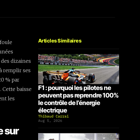
Articles Similaires
foule
années
 des dizaines
à remplir ses
 20 % par
F1 : pourquoi les pilotes ne
. Cette baisse
peuvent pas reprendre 100%
nt les
le contrôle de l’énergie
électrique
Thibaud Carrai
Aug 5, 2026
e sur