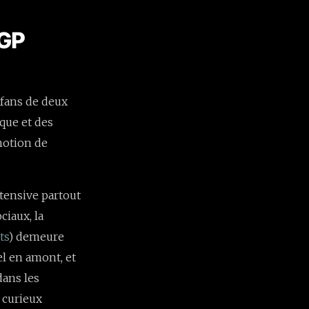
 GP
 fans de deux
que et des
omotion de
tensive partout
ciaux, la
ts
) demeure
l en amont, et
dans les
s curieux