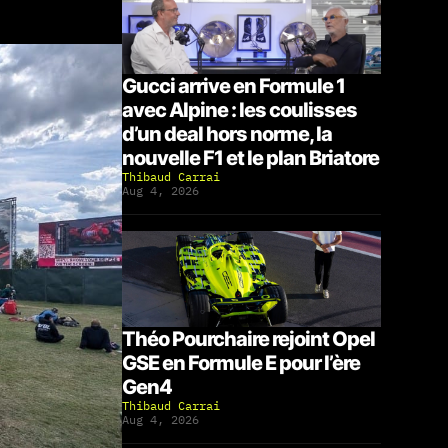
Gucci arrive en Formule 1
avec Alpine : les coulisses
d’un deal hors norme, la
nouvelle F1 et le plan Briatore
Thibaud Carrai
Aug 4, 2026
Théo Pourchaire rejoint Opel
GSE en Formule E pour l’ère
Gen4
Thibaud Carrai
Aug 4, 2026