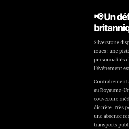
📢 Un dé
britanni
Silverstone dis
roues : une pis
personnalités c
l’événement est
Contrairement à
au Royaume-Uni,
couverture médi
discrète. Très 
une absence rem
transports publi