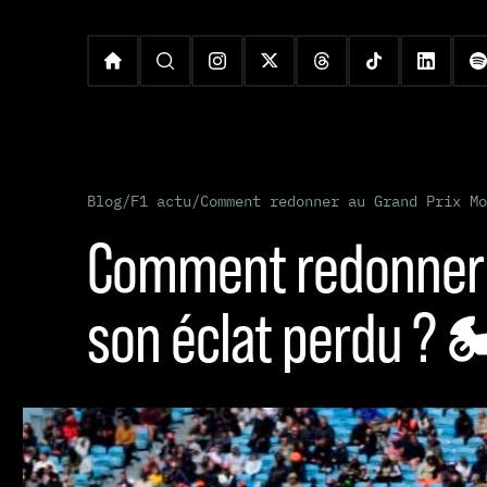
Blog
/
F1 actu
/
Comment redonner au Grand Prix Mo
Comment redonner 
son éclat perdu ?