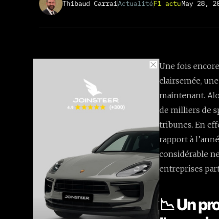
Thibaud Carrai
Actualité
F1 actu
May 28, 2
Une fois encore
clairsemée, une
maintenant. Alo
de milliers de 
tribunes. En ef
rapport à l’anné
considérable n
entreprises par
📉 Un pr