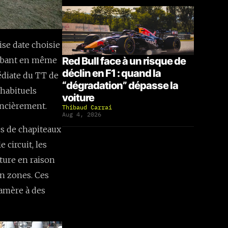
ise date choisie
Tombant en même
Red Bull face à un risque de
déclin en F1 : quand la
édiate du TT de
“dégradation” dépasse la
 habituels
voiture
ancièrement.
Thibaud Carrai
Aug 4, 2026
res de chapiteaux
 circuit, les
ture en raison
an zones. Ces
 amère à des