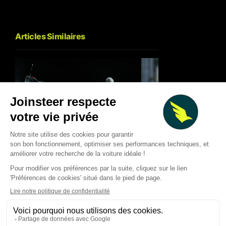
Articles Similaires
Maximilian Günther
Dan Ticktum met la pression
rapproche d’Envisi
sur Cupra Kiro après sa
pour la prochaine s
victoire à Tokyo
Formula E
Thibaud Carrai
Thibaud Carrai
Aug 3, 2026
Jul 31, 2026