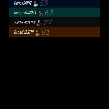
55
Carlos
SAINZ
Atlassian Williams F1 Team
63
George
RUSSELL
Mercedes-AMG Petronas F1 Team
77
Valtteri
BOTTAS
Cadillac Formula 1 Team
81
Oscar
PIASTRI
McLaren Mastercard F1 Team