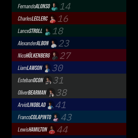
Mercedes-AMG Petronas F1 Team
14
Fernando
ALONSO
Aston Martin Aramco F1 Team
16
Charles
LECLERC
Scuderia Ferrari
18
Lance
STROLL
Aston Martin Aramco F1 Team
23
Alexander
ALBON
Atlassian Williams F1 Team
27
Nico
HÜLKENBERG
Audi Revolut F1 Team
30
Liam
LAWSON
Visa Cash App Racing Bulls
31
Esteban
OCON
TGR Haas F1 Team
38
Oliver
BEARMAN
TGR Haas F1 Team
41
Arvid
LINDBLAD
Visa Cash App Racing Bulls
43
Franco
COLAPINTO
BWT Alpine Formula One Team
44
Lewis
HAMILTON
Scuderia Ferrari