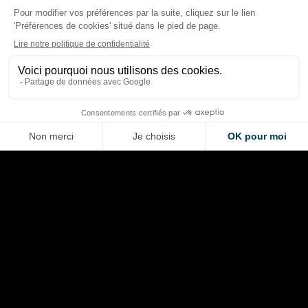
Racing Bulls : l’échec de
Barcelone 2024 qui a
F1 2026 : les course
déclenché la progression de
marqué la saison… e
2026
qui ont frustré
Thibaud Carrai
Giovanni Barbosa
Aug 9, 2026
Aug 8, 2026
LA VOITURE DE VOS RÊVES