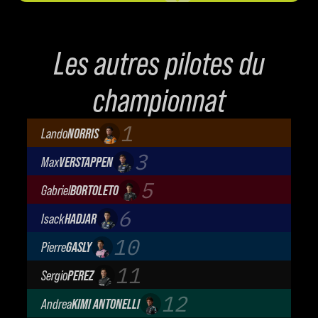
Les autres pilotes du
championnat
1
Lando
NORRIS
McLaren Mastercard F1 Team
3
Max
VERSTAPPEN
Oracle Red Bull Racing
5
Gabriel
BORTOLETO
Audi Revolut F1 Team
6
Isack
HADJAR
Oracle Red Bull Racing
10
Pierre
GASLY
BWT Alpine Formula One Team
11
Sergio
PEREZ
Cadillac Formula 1 Team
12
Andrea
KIMI ANTONELLI