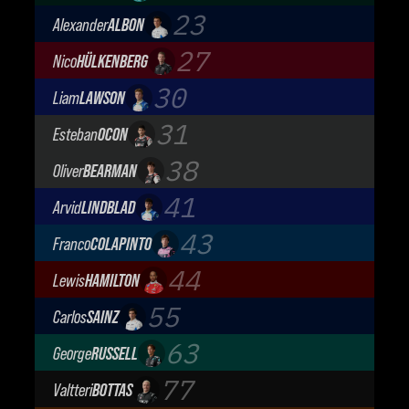
Aston Martin Aramco F1 Team
23
Alexander
ALBON
Atlassian Williams F1 Team
27
Nico
HÜLKENBERG
Audi Revolut F1 Team
30
Liam
LAWSON
Visa Cash App Racing Bulls
31
Esteban
OCON
TGR Haas F1 Team
38
Oliver
BEARMAN
TGR Haas F1 Team
41
Arvid
LINDBLAD
Visa Cash App Racing Bulls
43
Franco
COLAPINTO
BWT Alpine Formula One Team
44
Lewis
HAMILTON
Scuderia Ferrari
55
Carlos
SAINZ
Atlassian Williams F1 Team
63
George
RUSSELL
Mercedes-AMG Petronas F1 Team
77
Valtteri
BOTTAS