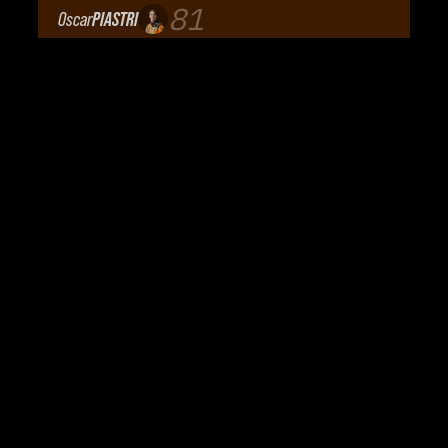
Cadillac Formula 1 Team
81
Oscar
PIASTRI
McLaren Mastercard F1 Team