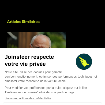
Articles Similaires
Deux Grands Prix à 
F1 : forte baisse des revenus
Silverstone et le Cir
au T2 2026, calendrier
Americas lancent u
chamboulé et nouvelles
concours géant pour
pistes de croissance
de F1
Thibaud Carrai
Giovanni Barbosa