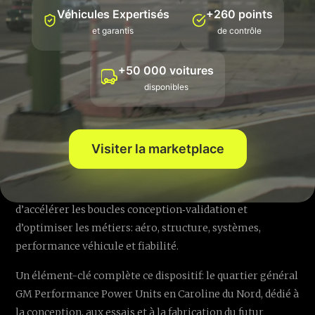
Véhicules Expertisés
+260 points
vallée de la F1, où s’agrègent recrutement, opérations
et garantis
de contrôle
course et coordination logistique. Pour l’aérodynamique,
le roulage en soufflerie est mené depuis le site de Toyota
+50 000 voitures
à Cologne, une installation reconnue pour sa qualité de
disponibles
mesure et sa fiabilité.
À moyen terme, une nouvelle installation TWG à Fishers,
dans l’Indiana, vient enrichir la chaîne de valeur, tandis
Visiter la marketplace
que les centres technologiques Cadillac et GM apportent
des ressources en simulation, matériaux, calcul et
électronique. Ce maillage permet de répartir les charges,
d’accélérer les boucles conception‑validation et
d’optimiser les métiers: aéro, structure, systèmes,
performance véhicule et fiabilité.
Un élément-clé complète ce dispositif: le quartier général
GM Performance Power Units en Caroline du Nord, dédié à
la conception, aux essais et à la fabrication du futur