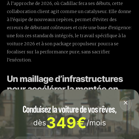
À l’approche de 2026, où Cadillac fera ses débuts, cette
collaboration client agit comme un catalyseur. Elle donne
à l’équipe de nouveaux repères, permet d’éviter des
erreurs de débutant coûteuses et crée une base d’exigence:
une fois ces standards intégrés, le travail spécifique à la
voiture 2026 et à son package propulseur pourra se
focaliser sur la performance pure, sans sacrifier
l’exécution.
Un maillage d’infrastructures
pour accélérer la montée en
puissance 🏗️
Conduisez la voiture de vos rêves,
La force d’un projet F1 réside aussi dans son écosystème.
349€
dès
/mois
Cadillac déploie une architecture multi-sites pour
rattraper son retard sur les écuries établies. Le cœur
opérationnel se trouve à Silverstone, au plus près de la