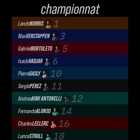
championnat
1
Lando
NORRIS
McLaren Mastercard F1 Team
3
Max
VERSTAPPEN
Oracle Red Bull Racing
5
Gabriel
BORTOLETO
Audi Revolut F1 Team
6
Isack
HADJAR
Oracle Red Bull Racing
10
Pierre
GASLY
BWT Alpine Formula One Team
11
Sergio
PEREZ
Cadillac Formula 1 Team
12
Andrea
KIMI ANTONELLI
Mercedes-AMG Petronas F1 Team
14
Fernando
ALONSO
Aston Martin Aramco F1 Team
16
Charles
LECLERC
Scuderia Ferrari
18
Lance
STROLL