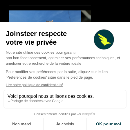
Classement mi-saison 2026
F1 : forte baisse de
des pilotes de F1 : les
au T2 2026, calendr
tendances après 11 Grands
chamboulé et nouve
Prix
pistes de croissanc
Thibaud Carrai
Thibaud Carrai
Aug 7, 2026
Aug 6, 2026
LA VOITURE DE VOS RÊVES