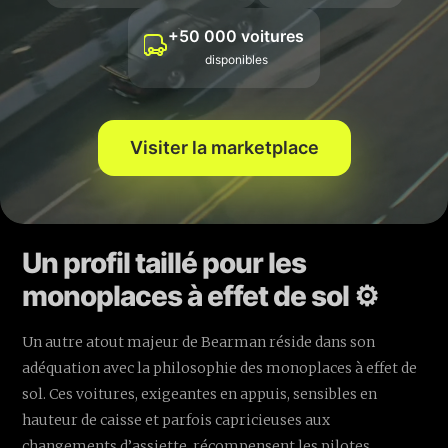
progression jusqu’à la fin de la saison et l’amplifie l’an
+50 000 voitures
prochain, sa perception changera vite. Les dirigeants, les
disponibles
ingénieurs et les fans ne voient pas seulement des
positions d’arrivée ; ils lisent une histoire : celle d’un
pilote qui apprend vite, qui corrige ses points faibles et
Visiter la marketplace
qui capitalise sur ses forces. C’est exactement le récit que
doit écrire quiconque ambitionne de porter le cheval
cabré.
Un profil taillé pour les
monoplaces à effet de sol ⚙️
Un autre atout majeur de Bearman réside dans son
adéquation avec la philosophie des monoplaces à effet de
sol. Ces voitures, exigeantes en appuis, sensibles en
hauteur de caisse et parfois capricieuses aux
changements d’assiette, récompensent les pilotes