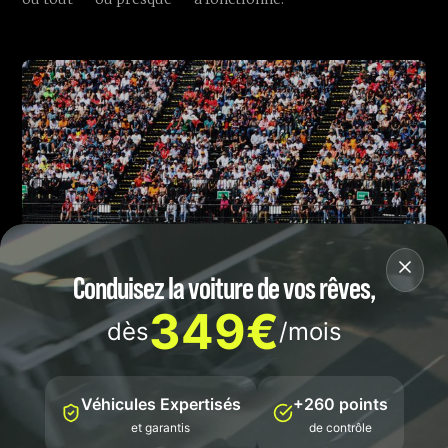
Conduisez la voiture de vos rêves,
349€
dès
/mois
Ce qu’il faut retenir, c’est la forme de la courbe. Pour juger
Véhicules Expertisés
+260 points
un rookie, la trajectoire compte autant que le niveau
et garantis
de contrôle
absolu. Si Bearman maintient cette cadence de