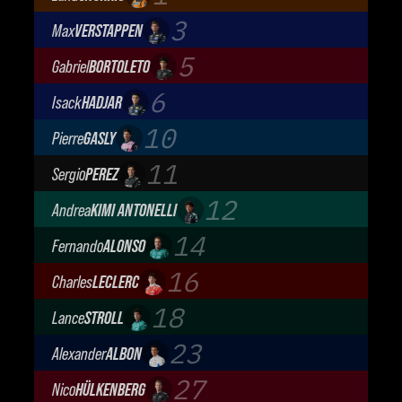
McLaren Mastercard F1 Team
3
Max
VERSTAPPEN
Oracle Red Bull Racing
5
Gabriel
BORTOLETO
Audi Revolut F1 Team
6
Isack
HADJAR
Oracle Red Bull Racing
10
Pierre
GASLY
BWT Alpine Formula One Team
11
Sergio
PEREZ
Cadillac Formula 1 Team
12
Andrea
KIMI ANTONELLI
Mercedes-AMG Petronas F1 Team
14
Fernando
ALONSO
Aston Martin Aramco F1 Team
16
Charles
LECLERC
Scuderia Ferrari
18
Lance
STROLL
Aston Martin Aramco F1 Team
23
Alexander
ALBON
Atlassian Williams F1 Team
27
Nico
HÜLKENBERG