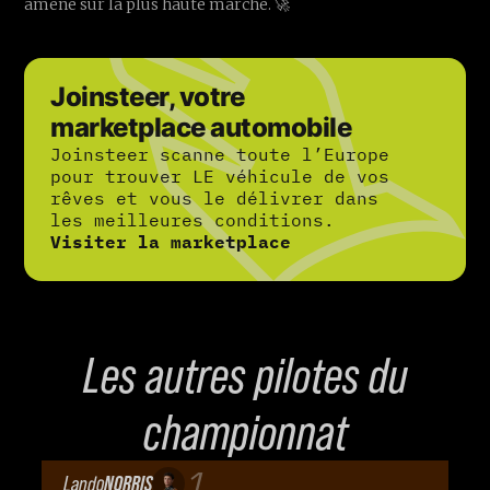
amène sur la plus haute marche. 🚀
Joinsteer, votre
marketplace automobile
Joinsteer scanne toute l’Europe
pour trouver LE véhicule de vos
rêves et vous le délivrer dans
les meilleures conditions.
Visiter la marketplace
Les autres pilotes du
championnat
1
Lando
NORRIS