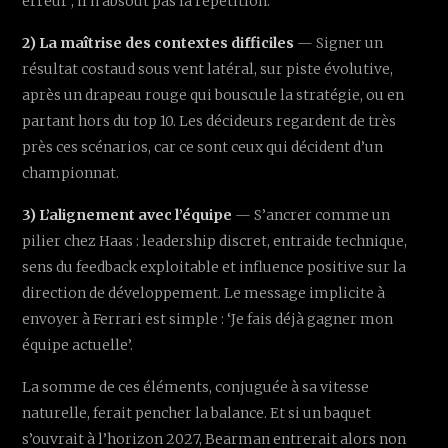
erreur ; il n’absout pas la répétition.
2) La maîtrise des contextes difficiles
— Signer un
résultat costaud sous vent latéral, sur piste évolutive,
après un drapeau rouge qui bouscule la stratégie, ou en
partant hors du top 10. Les décideurs regardent de très
près ces scénarios, car ce sont ceux qui décident d’un
championnat.
3) L’alignement avec l’équipe
— S’ancrer comme un
pilier chez Haas : leadership discret, entraide technique,
sens du feedback exploitable et influence positive sur la
direction de développement. Le message implicite à
envoyer à Ferrari est simple : ‘Je fais déjà gagner mon
équipe actuelle’.
La somme de ces éléments, conjuguée à sa vitesse
naturelle, ferait pencher la balance. Et si un baquet
s’ouvrait à l’horizon 2027, Bearman entrerait alors non