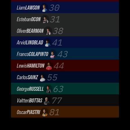
Audi Revolut F1 Team
30
Liam
LAWSON
Visa Cash App Racing Bulls
31
Esteban
OCON
TGR Haas F1 Team
38
Oliver
BEARMAN
TGR Haas F1 Team
41
Arvid
LINDBLAD
Visa Cash App Racing Bulls
43
Franco
COLAPINTO
BWT Alpine Formula One Team
44
Lewis
HAMILTON
Scuderia Ferrari
55
Carlos
SAINZ
Atlassian Williams F1 Team
63
George
RUSSELL
Mercedes-AMG Petronas F1 Team
77
Valtteri
BOTTAS
Cadillac Formula 1 Team
81
Oscar
PIASTRI
McLaren Mastercard F1 Team