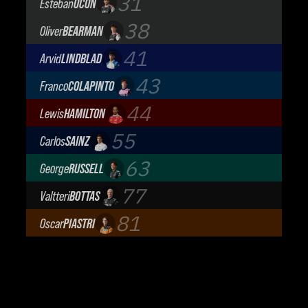
31
Esteban
OCON
TGR Haas F1 Team
38
Oliver
BEARMAN
TGR Haas F1 Team
41
Arvid
LINDBLAD
Visa Cash App Racing Bulls
43
Franco
COLAPINTO
BWT Alpine Formula One Team
44
Lewis
HAMILTON
Scuderia Ferrari
55
Carlos
SAINZ
Atlassian Williams F1 Team
63
George
RUSSELL
Mercedes-AMG Petronas F1 Team
77
Valtteri
BOTTAS
Cadillac Formula 1 Team
81
Oscar
PIASTRI
McLaren Mastercard F1 Team