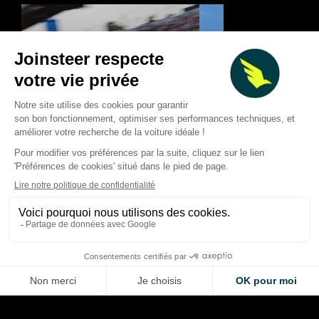
Classement mi-sai
F1 2026 : les courses qui ont
des pilotes de F1 : l
marqué la saison… et celles
tendances après 11
qui ont frustré
Prix
Thibaud Carrai
Thibaud Carrai
Aug 8, 2026
Aug 7, 2026
LA VOITURE DE VOS RÊVES