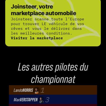
Joinsteer, votre
marketplace automobile
Joinsteer scanne toute l’Europe
pour trouver LE véhicule de vos
rêves et vous le délivrer dans
les meilleures conditions.
Visiter la marketplace
Les autres pilotes du
championnat
1
Lando
NORRIS
McLaren Mastercard F1 Team
3
Max
VERSTAPPEN