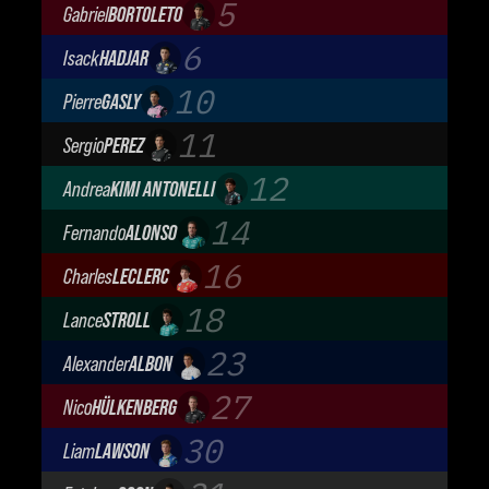
Oracle Red Bull Racing
5
Gabriel
BORTOLETO
Audi Revolut F1 Team
6
Isack
HADJAR
Oracle Red Bull Racing
10
Pierre
GASLY
BWT Alpine Formula One Team
11
Sergio
PEREZ
Cadillac Formula 1 Team
12
Andrea
KIMI ANTONELLI
Mercedes-AMG Petronas F1 Team
14
Fernando
ALONSO
Aston Martin Aramco F1 Team
16
Charles
LECLERC
Scuderia Ferrari
18
Lance
STROLL
Aston Martin Aramco F1 Team
23
Alexander
ALBON
Atlassian Williams F1 Team
27
Nico
HÜLKENBERG
Audi Revolut F1 Team
30
Liam
LAWSON
Visa Cash App Racing Bulls