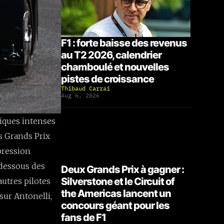
F1 : forte baisse des revenus
au T2 2026, calendrier
chamboulé et nouvelles
pistes de croissance
Thibaud Carrai
Aug 6, 2026
tiques intenses
s Grands Prix
 pression
dessous des
Deux Grands Prix à gagner :
Silverstone et le Circuit of
autres pilotes
the Americas lancent un
sur Antonelli,
concours géant pour les
fans de F1