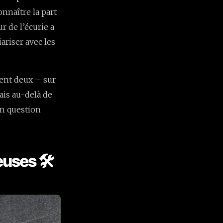
onnaître la part
r de l’écurie a
ariser avec les
ment deux – sur
ais au-delà de
en question
euses 🛠️