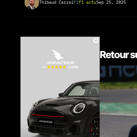
Thibaud Carrai
F1
F1 actu
Sep 25, 2025
Retour su