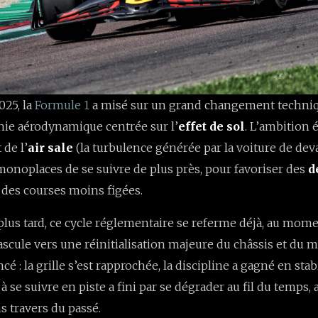
025, la
Formule 1
a misé sur un grand changement techniqu
hie aérodynamique centrée sur l’
effet de sol
. L’ambition ét
 de l’
air sale
(la turbulence générée par la voiture de dev
onoplaces de se suivre de plus près, pour favoriser des
d
t des courses moins figées.
plus tard, ce cycle réglementaire se referme déjà, au mome
cule vers une réinitialisation majeure du châssis et du m
cé : la grille s’est rapprochée, la discipline a gagné en stab
 à se suivre en piste a fini par se dégrader au fil du temps,
s travers du passé.