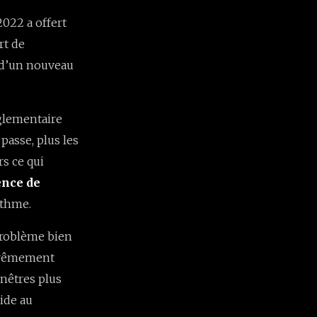
2022 a offert
rt de
r d’un nouveau
glementaire
passe, plus les
s ce qui
nce de
ythme.
problème bien
xtrêmement
enêtres plus
aide au