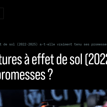
t de sol (2022-2025) a-t-elle vraiment tenu ses promesse
itures à effet de sol (20
promesses ?