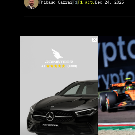
Thibaud Carrai
F1
F1 actu
Dec 24, 2025