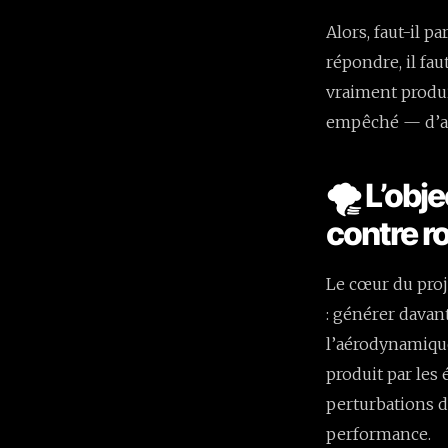
Alors, faut-il p
répondre, il fau
vraiment produi
empêché — d’a
🌪️ L’obj
contre r
Le cœur du proj
: générer davant
l’aérodynamiq
produit par les
perturbations d
performance.