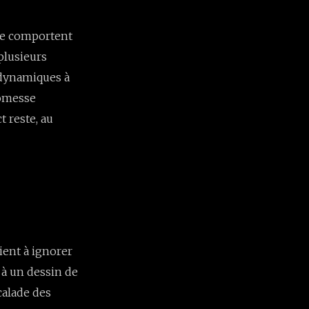
e comportent
 plusieurs
odynamiques à
promesse
t reste, au
ient à ignorer
u à un dessin de
scalade des