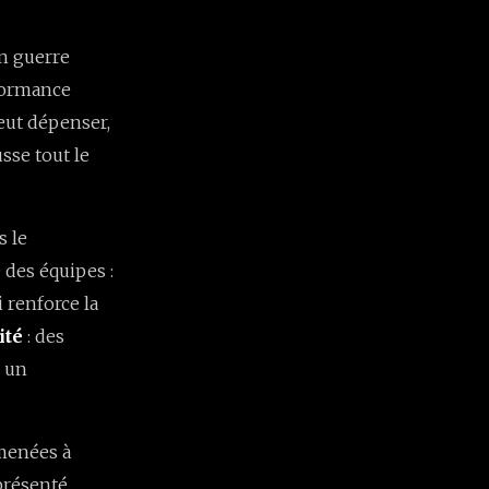
en guerre
rformance
peut dépenser,
sse tout le
s le
 des équipes :
 renforce la
ité
: des
s un
amenées à
 présenté