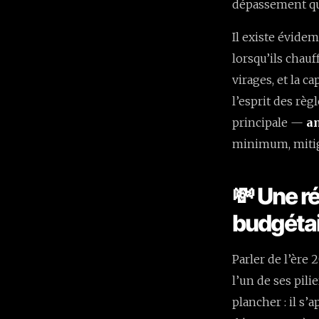
dépassement qui
Il existe évide
lorsqu’ils chauf
virages, et la 
l’esprit des règ
principale —
am
minimum, miti
💸 Une r
budgéta
Parler de l’ère
l’un de ses pili
plancher : il s’