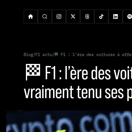
Blog
/
F1 actu
/
🏁 F1 : l’ère des voitures à effe
🏁 F1 : l’ère des vo
vraiment tenu ses 