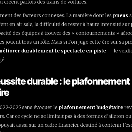
 créent parfois des trains de voitures.
mment des facteurs connexes. La manière dont les
pneus
s
fent en air sale, la difficulté de rester à haute intensité sur
capacité des équipes à trouver des « contournements » aér
les jouent tous un rôle. Mais si l’on juge cette ère sur sa 
éliorer durablement le spectacle en piste
— le verdic
gé.
éussite durable : le plafonnement
ire
 2022-2025 sans évoquer le
plafonnement budgétaire
rev
ers. Car ce cycle ne se limitait pas à des formes d’aileron o
appuyait aussi sur un cadre financier destiné à contenir l’e