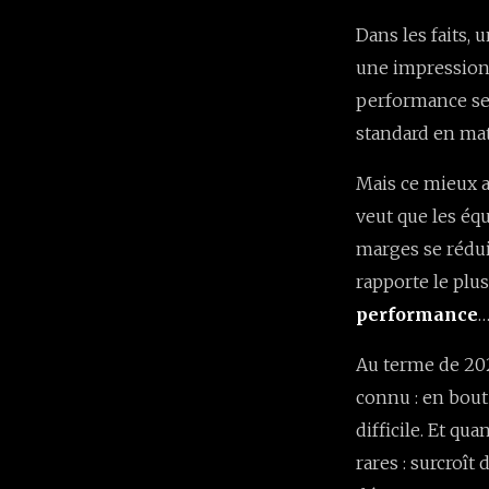
Dans les faits,
une impression d
performance se j
standard en mati
Mais ce mieux 
veut que les éq
marges se rédui
rapporte le plus
performance
…
Au terme de 202
connu : en bout
difficile. Et qu
rares : surcroî