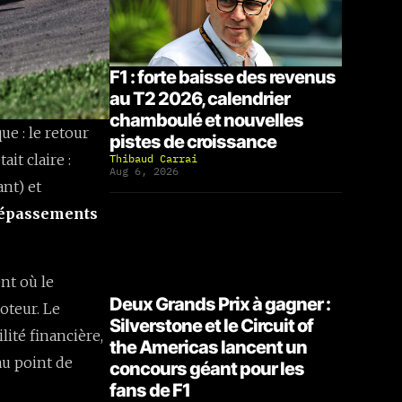
F1 : forte baisse des revenus
au T2 2026, calendrier
chamboulé et nouvelles
e : le retour
pistes de croissance
ait claire :
Thibaud Carrai
Aug 6, 2026
ant) et
épassements
nt où le
Deux Grands Prix à gagner :
oteur. Le
Silverstone et le Circuit of
ilité financière,
the Americas lancent un
 au point de
concours géant pour les
fans de F1