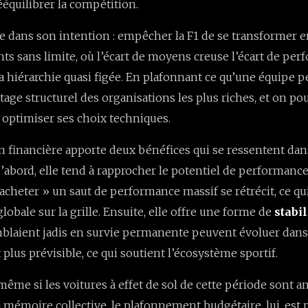
ééquilibrer la compétition.
le dans son intention : empêcher la F1 de se transformer 
ts sans limite, où l’écart de moyens creuse l’écart de pe
la hiérarchie quasi figée. En plafonnant ce qu’une équipe 
tage structurel des organisations les plus riches, et on pou
optimiser ses choix techniques.
 financière apporte deux bénéfices qui se ressentent dan
abord, elle tend à rapprocher le potentiel de performance
acheter » un saut de performance massif se rétrécit, ce qui
lobale sur la grille. Ensuite, elle offre une forme de
stabil
mblaient jadis en survie permanente peuvent évoluer dan
lus prévisible, ce qui soutient l’écosystème sportif.
même si les voitures à effet de sol de cette période sont 
la mémoire collective, le plafonnement budgétaire, lui, est