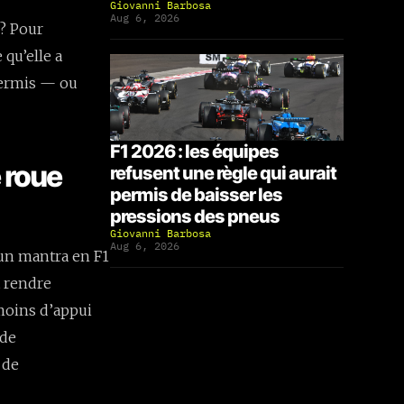
Giovanni Barbosa
Aug 6, 2026
 ? Pour
 qu’elle a
 permis — ou
F1 2026 : les équipes
e roue
refusent une règle qui aurait
permis de baisser les
pressions des pneus
Giovanni Barbosa
Aug 6, 2026
 un mantra en F1
t rendre
moins d’appui
 de
 de