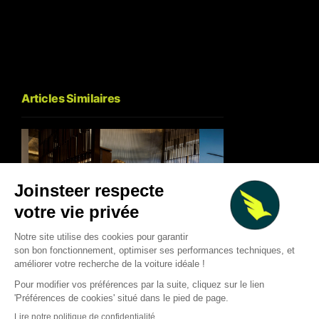
Articles Similaires
British Airways change les
règles : le statut fidélité
🚁 TCab Tech E20 : 
devient une affaire d’argent
qui concilie contrô