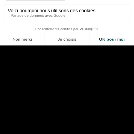
(et ça va faire mal)
et efficacité en croi
Paul Laubier
Alexis Berthoud
Apr 3, 2026
Jan 11, 2026
LA VOITURE DE VOS RÊVES