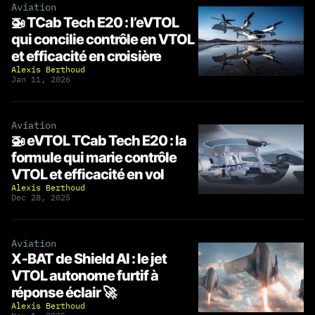
Aviation
🚁 TCab Tech E20 : l’eVTOL
qui concilie contrôle en VTOL
et efficacité en croisière
Alexis Berthoud
Jan 11, 2026
Aviation
🚁 eVTOL TCab Tech E20 : la
formule qui marie contrôle
VTOL et efficacité en vol
Alexis Berthoud
Dec 28, 2025
Aviation
X‑BAT de Shield AI : le jet
VTOL autonome furtif à
réponse éclair 🚀
Alexis Berthoud