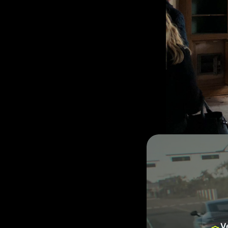
Kerr fait parti
V