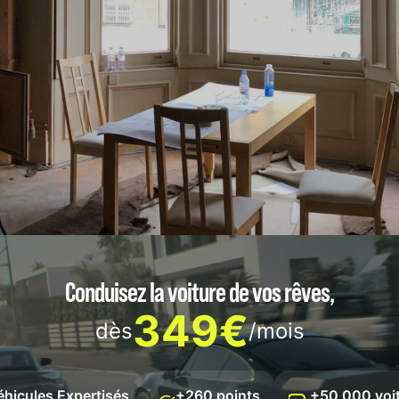
Conduisez la voiture de vos rêves,
349€
dès
/mois
e d'un changement sur le marché immobilier londonien sou
éhicules Expertisés
+260 points
+50 000 voi