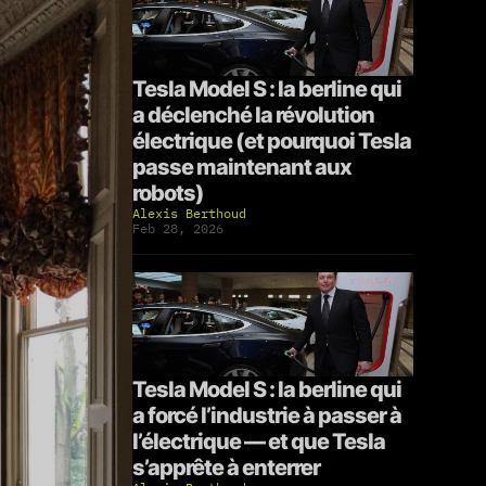
Tesla Model S : la berline qui
a déclenché la révolution
électrique (et pourquoi Tesla
passe maintenant aux
robots)
Alexis Berthoud
Feb 28, 2026
Tesla Model S : la berline qui
a forcé l’industrie à passer à
l’électrique — et que Tesla
s’apprête à enterrer