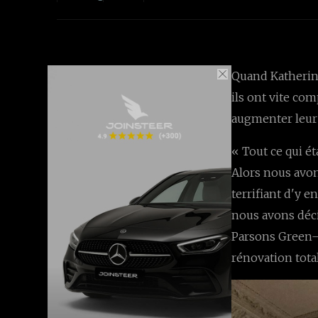
Quand Katherine
ils ont vite com
augmenter leur 
« Tout ce qui ét
Alors nous avon
terrifiant d'y e
nous avons déci
Parsons Green—e
rénovation total