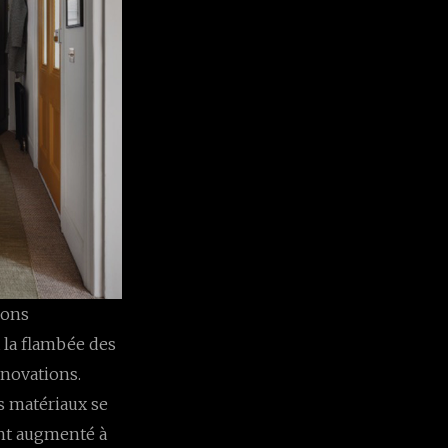
sons
 la flambée des
énovations.
s matériaux se
ont augmenté à