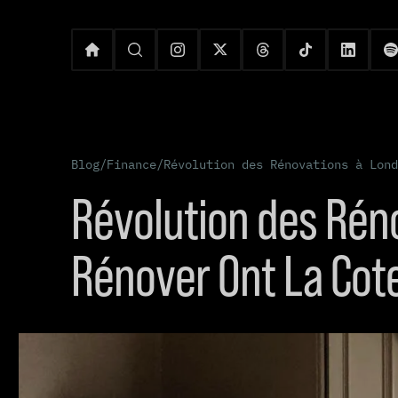
Blog
/
Finance
/
Révolution des Rénovations à Lond
Révolution des Rén
Rénover Ont La Cot