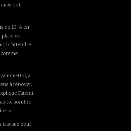
, mais ont
us de 10 % en
n place un
uoi s'attendre
es comme
yaume-Uni, a
ens à rénover.
explique Fatemi.
palette sombre
ire. »
es travaux pour