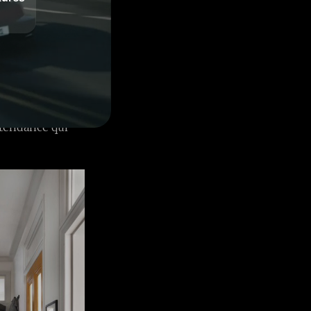
jets, les
omplète en
ût.
coup de travail
re
House
e tendance qui