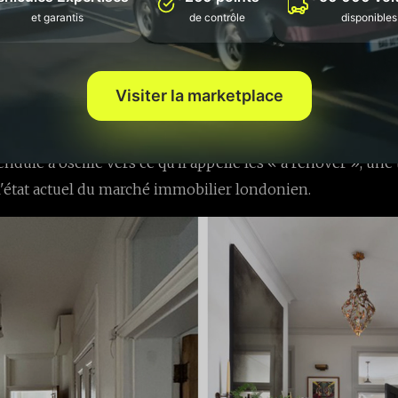
paux agents. Autrefois réticents à entreprendre de gros pro
et garantis
de contrôle
disponibles
tent désormais des maisons nécessitant une rénovation c
e de propriétés prêtes à vivre qui correspondent à leur go
Visiter la marketplace
velles propriétés a diminué, et ce qui reste nécessite beau
than Brandling-Harris, cofondateur de l'agence immobiliè
endule a oscillé vers ce qu'il appelle les « à rénover », un
 l'état actuel du marché immobilier londonien.