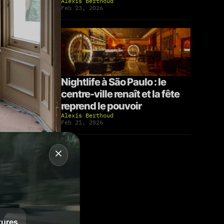
Alexis Berthoud
Feb 23, 2026
Nightlife à São Paulo : le
centre-ville renaît et la fête
reprend le pouvoir
Alexis Berthoud
Feb 21, 2026
s pression,
tures