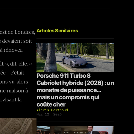
Articles Similaires
est de Londres,
s devaient soit
à rénover.
t », dit-elle. «
tée—c'était
Porsche 911 Turbo S
ions vu, alors
Cabriolet hybride (2026) : un
monstre de puissance…
 une maison à
mais un compromis qui
rvisant la
coûte cher
Alexis Berthoud
Mar 12, 2026