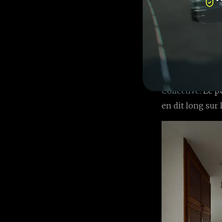
selon les princi
acheteurs achè
raison du manqu
« L'offre de nou
», déclare Jona
Collective
. Le p
en dit long sur