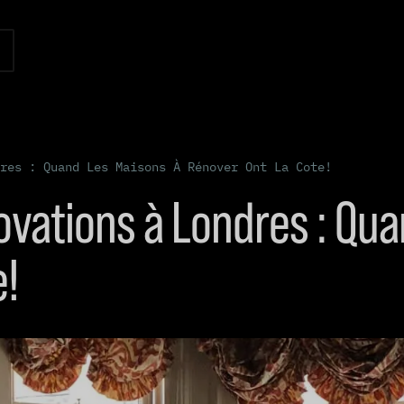
res : Quand Les Maisons À Rénover Ont La Cote!
ovations à Londres : Qu
e!