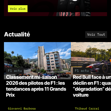
27
Voir plus
Actualité
Voir Tout
F1 actu
F1 actu
Classement mi-saison
Red Bull face à u
2026 des pilotes de F1 : les
déclin en F1 : qua
tendances après 11 Grands
“dégradation” dé
Prix
voiture
Giovanni Barbosa
Thibaud Carrai