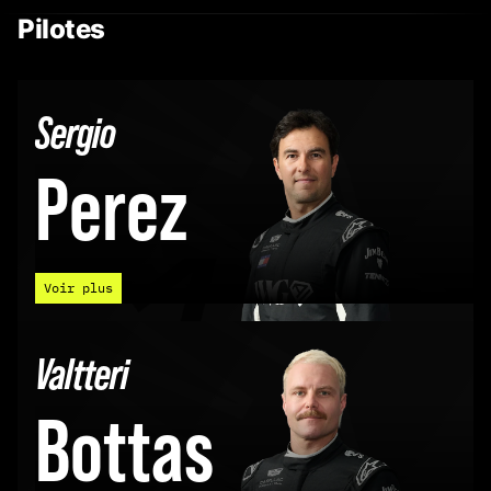
Pilotes
Sergio
Perez
11
Voir plus
Valtteri
Bottas