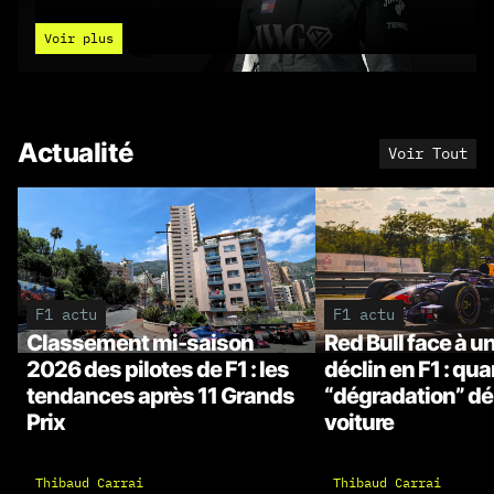
77
Voir plus
Actualité
Voir Tout
F1 actu
F1 actu
Classement mi-saison
Red Bull face à u
2026 des pilotes de F1 : les
déclin en F1 : qua
tendances après 11 Grands
“dégradation” dé
Prix
voiture
Thibaud Carrai
Thibaud Carrai