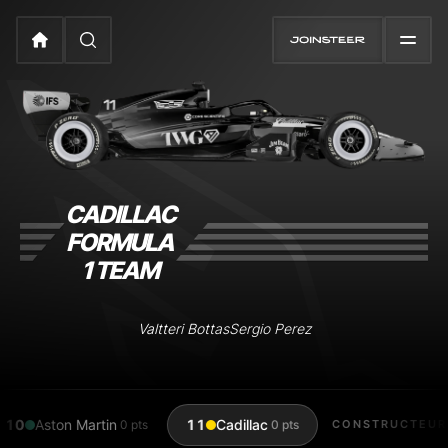
CADILLAC
FORMULA
1 TEAM
Valtteri Bottas
Sergio Perez
10
Aston Martin
11
Cadillac
0 pts
0 pts
CONSTRUCT