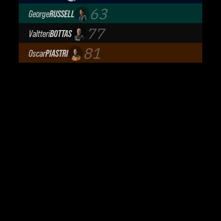
Atlassian Williams F1 Team
63
George
RUSSELL
Mercedes-AMG Petronas F1 Team
77
Valtteri
BOTTAS
Cadillac Formula 1 Team
81
Oscar
PIASTRI
McLaren Mastercard F1 Team