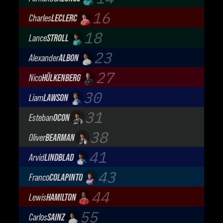
Aston Martin Aramco F1 Team
16
Charles
LECLERC
Scuderia Ferrari
18
Lance
STROLL
Aston Martin Aramco F1 Team
23
Alexander
ALBON
Atlassian Williams F1 Team
27
Nico
HÜLKENBERG
Audi Revolut F1 Team
30
Liam
LAWSON
Visa Cash App Racing Bulls
31
Esteban
OCON
TGR Haas F1 Team
38
Oliver
BEARMAN
TGR Haas F1 Team
41
Arvid
LINDBLAD
Visa Cash App Racing Bulls
43
Franco
COLAPINTO
BWT Alpine Formula One Team
44
Lewis
HAMILTON
Scuderia Ferrari
55
Carlos
SAINZ