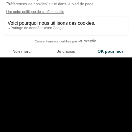
Barcelone 2024 qui a
F1 2026 : les course
déclenché la progression de
marqué la saison… e
2026
qui ont frustré
Thibaud Carrai
Giovanni Barbosa
Aug 9, 2026
Aug 8, 2026
LA VOITURE DE VOS RÊVES