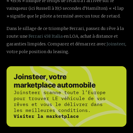
« +19.5s » indique le temps de retard à l’arrivée sur le
vainqueur (ici Russell à 19,5 secondes d’Hamilton). « +1 lap
» signifie que le pilote a terminé avec un tour de retard.
Dans le sillage de ce triomphe Ferrari, passez du rêve à la
route: une
Ferrari 458 Italia
en LOA, achat à distance et
garanties limpides. Comparez et démarrez avec
Joinsteer
,
votre pole position du leasing.
Joinsteer, votre
marketplace automobile
Joinsteer scanne toute l’Europe
pour trouver LE véhicule de vos
rêves et vous le délivrer dans
les meilleures conditions.
Visiter la marketplace