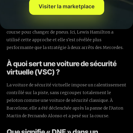
Qu’est-ce qu’une stratégie à trois
Visiter la marketplace
arrêts en F1 ?
C’est le fait de s’arrêter trois fois aux stands pendant la
course pour changer de pneus. Ici, Lewis Hamilton a
utilisé cette approche et elle s’est révélée plus
performante que la stratégie à deux arrêts des Mercedes.
À quoi sert une voiture de sécurité
virtuelle (VSC) ?
La voiture de sécurité virtuelle impose un ralentissement
contrôlé sur la piste, sans regrouper totalement le
peloton comme une voiture de sécurité classique. À
Barcelone, elle a été déclenchée après la panne de l’Aston
Martin de Fernando Alonso et a pesé sur la course.
Que signifie « DNF » dans un