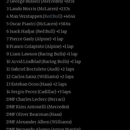
2 George Russell (Mercedes) +19.5s
3 Lando Norris (McLaren) +23.7s
4 Max Verstappen (
Red Bull
) +40.4s
5 Oscar Piastri (McLaren) +58.6s
6 Isack Hadjar (Red Bull) +1 lap
7 Pierre Gasly (Alpine) +1 lap
8 Franco Colapinto (Alpine) +1 lap
9 Liam Lawson (Racing Bulls) +1 lap
10 Arvid Lindblad (Racing Bulls) +1 lap
11 Gabriel Bortoleto (Audi) +2 laps
12 Carlos Sainz (Williams) +2 laps
13 Esteban Ocon (Haas) +2 laps
14 Sergio Perez (Cadillac) +3 laps
DNF Charles Leclerc (Ferrari)
DNF Kimi Antonelli (Mercedes)
DNF Oliver Bearman (Haas)
DNF Alexander Albon (Williams)
DNF Fernando Alonso (Aston Martin)