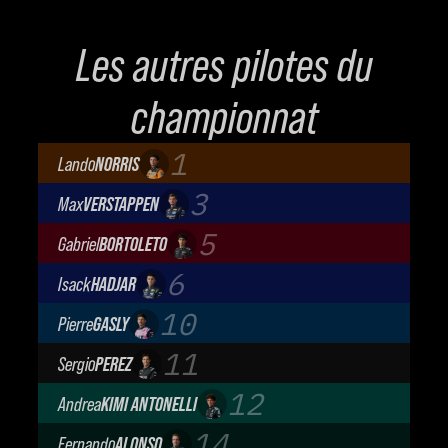
Les autres pilotes du
championnat
1
Lando
NORRIS
McLaren Mastercard F1 Team
3
Max
VERSTAPPEN
Oracle Red Bull Racing
5
Gabriel
BORTOLETO
Audi Revolut F1 Team
6
Isack
HADJAR
Oracle Red Bull Racing
10
Pierre
GASLY
BWT Alpine Formula One Team
11
Sergio
PEREZ
Cadillac Formula 1 Team
12
Andrea
KIMI ANTONELLI
Mercedes-AMG Petronas F1 Team
14
Fernando
ALONSO