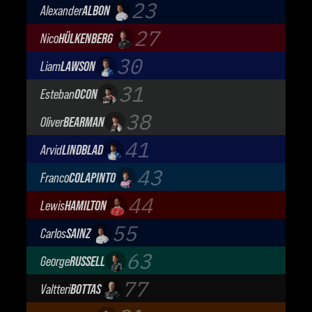
Aston Martin Aramco F1 Team
23
Alexander
ALBON
Atlassian Williams F1 Team
27
Nico
HÜLKENBERG
Audi Revolut F1 Team
30
Liam
LAWSON
Visa Cash App Racing Bulls
31
Esteban
OCON
TGR Haas F1 Team
38
Oliver
BEARMAN
TGR Haas F1 Team
41
Arvid
LINDBLAD
Visa Cash App Racing Bulls
43
Franco
COLAPINTO
BWT Alpine Formula One Team
44
Lewis
HAMILTON
Scuderia Ferrari
55
Carlos
SAINZ
Atlassian Williams F1 Team
63
George
RUSSELL
Mercedes-AMG Petronas F1 Team
77
Valtteri
BOTTAS
Cadillac Formula 1 Team