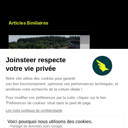
Articles Similaires
F1 : pourquoi les pilotes ne
Gucci arrive en For
peuvent pas reprendre 100%
avec Alpine : les co
le contrôle de l’énergie
d’un deal hors norme
électrique
nouvelle F1 et le pla
Thibaud Carrai
Thibaud Carrai
Aug 5, 2026
Aug 4, 2026