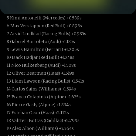
3 Oscar Piastri (McLaren) +0.057s
4 Charles Leclerc (Ferrari) +0.373s
5 Kimi Antonelli (Mercedes) +0.589s
6 Max Verstappen (Red Bull) +0.895s
7 Arvid Lindblad (Racing Bulls) +0.985s
8 Gabriel Bortoleto (Audi) +1.185s
9 Lewis Hamilton (Ferrari) +1.205s
10 Isack Hadjar (Red Bull) +1.248s
11 Nico Hulkenberg (Audi) +1.508s
12 Oliver Bearman (Haas) +1.519s
13 Liam Lawson (Racing Bulls) +1.541s
14 Carlos Sainz (Williams) +1.594s
15 Franco Colapinto (Alpine) +1.625s
16 Pierre Gasly (Alpine) +1.834s
17 Esteban Ocon (Haas) +2.112s
18 Valtteri Bottas (Cadillac) +2.799s
19 Alex Albon (Williams) +3.364s