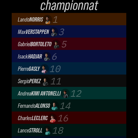
championnat
1
Lando
NORRIS
McLaren Mastercard F1 Team
3
Max
VERSTAPPEN
Oracle Red Bull Racing
5
Gabriel
BORTOLETO
Audi Revolut F1 Team
6
Isack
HADJAR
Oracle Red Bull Racing
10
Pierre
GASLY
BWT Alpine Formula One Team
11
Sergio
PEREZ
Cadillac Formula 1 Team
12
Andrea
KIMI ANTONELLI
Mercedes-AMG Petronas F1 Team
14
Fernando
ALONSO
Aston Martin Aramco F1 Team
16
Charles
LECLERC
Scuderia Ferrari
18
Lance
STROLL