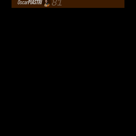
81
Oscar
PIASTRI
McLaren Mastercard F1 Team