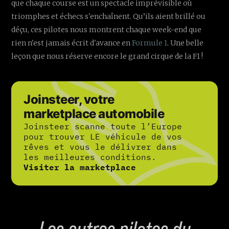
que chaque course est un spectacle imprévisible où
triomphes et échecs s'enchaînent. Qu’ils aient brillé ou
déçu, ces pilotes nous montrent chaque week-end que
rien n'est jamais écrit d'avance en
Formule 1
. Une belle
leçon que nous réserve encore le grand cirque de la F1 !
Joinsteer, votre
marketplace automobile
Joinsteer scanne toute l’Europe
pour trouver LE véhicule de vos
rêves et vous le délivrer dans
les meilleures conditions.
Visiter la marketplace