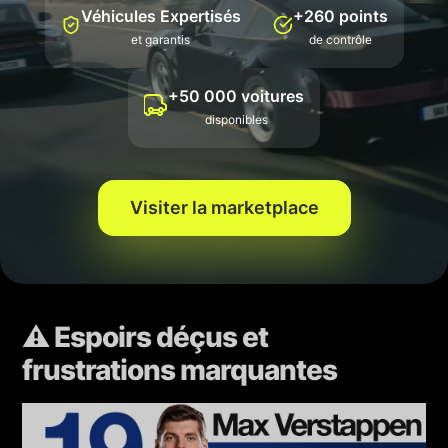
Véhicules Expertisés
+260 points
et garantis
de contrôle
+50 000 voitures
ème
ème
Parti :
15
|
Arrivé :
5
disponibles
Nico Hülkenberg a impressionné avec une incroyable
remontée en course, ponctuée par une série de
Visiter la marketplace
dépassements audacieux. Un exploit remarquable
lorsqu'on considère les limites de sa monoplace
Sauber
.
Verdict :
Course brillante pour l'expérimenté allemand.
⚠️ Espoirs déçus et
frustrations marquantes