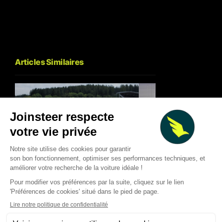
Articles Similaires
F1 : pourquoi les pilotes ne
Gucci arrive en For
peuvent pas reprendre 100%
avec Alpine : les co
le contrôle de l’énergie
d’un deal hors norme
électrique
nouvelle F1 et le pla