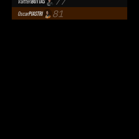
77
Valtteri
BOTTAS
Cadillac Formula 1 Team
81
Oscar
PIASTRI
McLaren Mastercard F1 Team