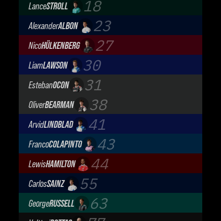
18
Lance
STROLL
Aston Martin Aramco F1 Team
23
Alexander
ALBON
Atlassian Williams F1 Team
27
Nico
HÜLKENBERG
Audi Revolut F1 Team
30
Liam
LAWSON
Visa Cash App Racing Bulls
31
Esteban
OCON
TGR Haas F1 Team
38
Oliver
BEARMAN
TGR Haas F1 Team
41
Arvid
LINDBLAD
Visa Cash App Racing Bulls
43
Franco
COLAPINTO
BWT Alpine Formula One Team
44
Lewis
HAMILTON
Scuderia Ferrari
55
Carlos
SAINZ
Atlassian Williams F1 Team
63
George
RUSSELL
Mercedes-AMG Petronas F1 Team