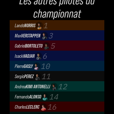
Les autres pilotes du
championnat
1
Lando
NORRIS
McLaren Mastercard F1 Team
3
Max
VERSTAPPEN
Oracle Red Bull Racing
5
Gabriel
BORTOLETO
Audi Revolut F1 Team
6
Isack
HADJAR
Oracle Red Bull Racing
10
Pierre
GASLY
BWT Alpine Formula One Team
11
Sergio
PEREZ
Cadillac Formula 1 Team
12
Andrea
KIMI ANTONELLI
Mercedes-AMG Petronas F1 Team
14
Fernando
ALONSO
Aston Martin Aramco F1 Team
16
Charles
LECLERC
Scuderia Ferrari