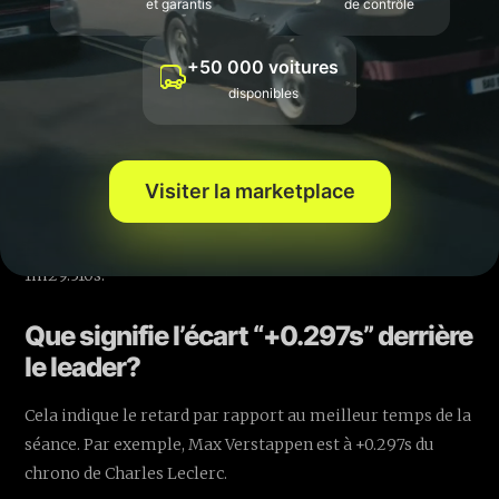
et garantis
de contrôle
Parce que le
Grand Prix de Miami
se déroule au format
+50 000 voitures
sprint. Dans ce format, le programme du week-end est
disponibles
différent et ne laisse qu’une seule séance d’essais libres.
Qui a signé le meilleur temps en FP1 à
Visiter la marketplace
Miami 2026?
Charles Leclerc (Ferrari) a réalisé le meilleur chrono en
1m29.310s.
Que signifie l’écart “+0.297s” derrière
le leader?
Cela indique le retard par rapport au meilleur temps de la
séance. Par exemple, Max Verstappen est à +0.297s du
chrono de Charles Leclerc.