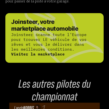
pour passer de la piste à votre garage.
Joinsteer, votre
marketplace automobile
Joinsteer scanne toute l’Europe
pour trouver LE véhicule de vos
rêves et vous le délivrer dans
les meilleures conditions.
Visiter la marketplace
Les autres pilotes du
championnat
1
Lando
NORRIS