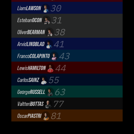
Audi Revolut F1 Team
30
Liam
LAWSON
Visa Cash App Racing Bulls
31
Esteban
OCON
TGR Haas F1 Team
38
Oliver
BEARMAN
TGR Haas F1 Team
41
Arvid
LINDBLAD
Visa Cash App Racing Bulls
43
Franco
COLAPINTO
BWT Alpine Formula One Team
44
Lewis
HAMILTON
Scuderia Ferrari
55
Carlos
SAINZ
Atlassian Williams F1 Team
63
George
RUSSELL
Mercedes-AMG Petronas F1 Team
77
Valtteri
BOTTAS
Cadillac Formula 1 Team
81
Oscar
PIASTRI
McLaren Mastercard F1 Team