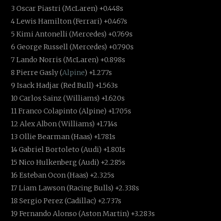
3 Oscar Piastri (McLaren) +0.448s
4 Lewis Hamilton (Ferrari) +0.467s
5 Kimi Antonelli (Mercedes) +0.769s
6 George Russell (Mercedes) +0.790s
7 Lando Norris (McLaren) +0.898s
8 Pierre Gasly (
Alpine
) +1.277s
9 Isack Hadjar (Red Bull) +1.563s
10 Carlos Sainz (Williams) +1.620s
11 Franco Colapinto (Alpine) +1.705s
12 Alex Albon (Williams) +1.714s
13 Ollie Bearman (Haas) +1.781s
14 Gabriel Bortoleto (Audi) +1.801s
15 Nico Hulkenberg (Audi) +2.285s
16 Esteban Ocon (Haas) +2.325s
17 Liam Lawson (Racing Bulls) +2.338s
18 Sergio Perez (Cadillac) +2.737s
19 Fernando Alonso (Aston Martin) +3.283s