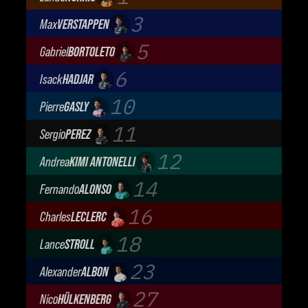
McLaren Mastercard F1 Team
3
Max
VERSTAPPEN
Oracle Red Bull Racing
5
Gabriel
BORTOLETO
Audi Revolut F1 Team
6
Isack
HADJAR
Oracle Red Bull Racing
10
Pierre
GASLY
BWT Alpine Formula One Team
11
Sergio
PEREZ
Cadillac Formula 1 Team
12
Andrea
KIMI ANTONELLI
Mercedes-AMG Petronas F1 Team
14
Fernando
ALONSO
Aston Martin Aramco F1 Team
16
Charles
LECLERC
Scuderia Ferrari
18
Lance
STROLL
Aston Martin Aramco F1 Team
23
Alexander
ALBON
Atlassian Williams F1 Team
27
Nico
HÜLKENBERG