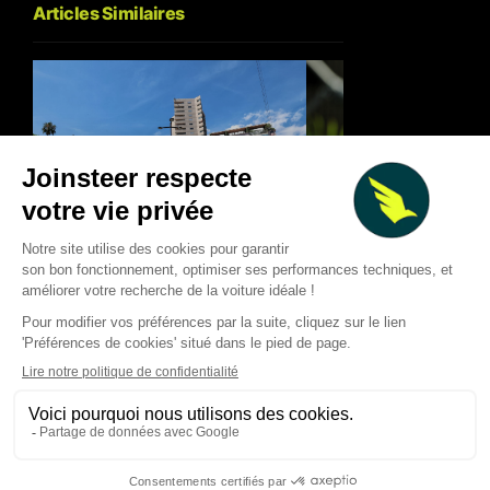
Articles Similaires
Classement mi-saison 2026
F1 : forte baisse de
des pilotes de F1 : les
au T2 2026, calendr
tendances après 11 Grands
chamboulé et nouve
Prix
pistes de croissanc
Thibaud Carrai
Thibaud Carrai
Aug 7, 2026
Aug 6, 2026