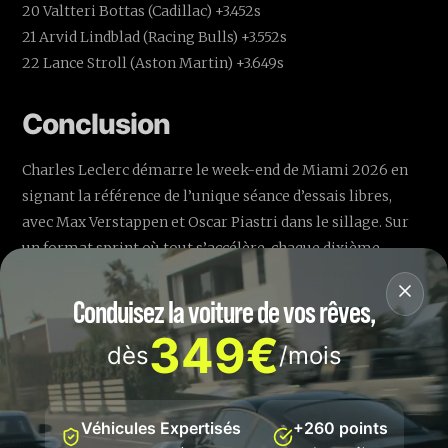
20 Valtteri Bottas (Cadillac) +3.452s
21 Arvid Lindblad (Racing Bulls) +3.552s
22 Lance Stroll (Aston Martin) +3.649s
Conclusion
Charles Leclerc démarre le week-end de Miami 2026 en
signant la référence de l’unique séance d’essais libres,
avec Max Verstappen et Oscar Piastri dans le sillage. Sur
un format sprint où tout s’accélère, chaque dixième
compte déjà — et la suite du week-end promet d’être
intense.
Conduisez la voiture de vos rêves,
349€
dès
/mois
Foire aux Questions
Pourquoi n’y a-t-il qu’une seule
Véhicules Expertisés
+260 points
séance d’essais libres à Miami?