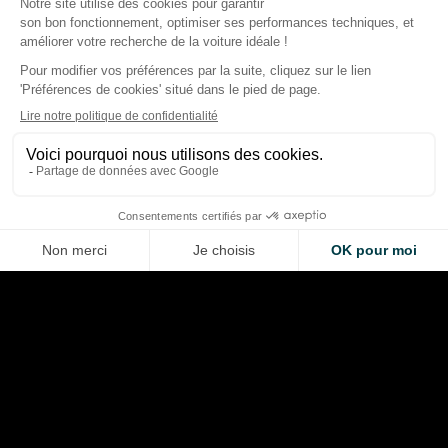
Racing Bulls : l’éche
Mercedes anticipe des
Barcelone 2024 qui
pénalités moteur en F1 pour
déclenché la progr
Russell et Antonelli
2026
Thibaud Carrai
Thibaud Carrai
Aug 10, 2026
Aug 9, 2026
LA VOITURE DE VOS RÊVES