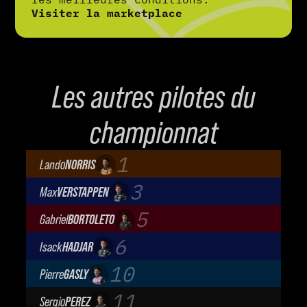
Visiter la marketplace
Les autres pilotes du
championnat
1
Lando
NORRIS
McLaren Mastercard F1 Team
3
Max
VERSTAPPEN
Oracle Red Bull Racing
5
Gabriel
BORTOLETO
Audi Revolut F1 Team
6
Isack
HADJAR
Oracle Red Bull Racing
10
Pierre
GASLY
BWT Alpine Formula One Team
11
Sergio
PEREZ