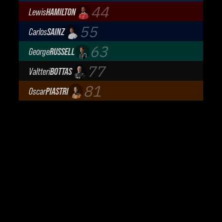
BWT Alpine Formula One Team
44
Lewis
HAMILTON
Scuderia Ferrari
55
Carlos
SAINZ
Atlassian Williams F1 Team
63
George
RUSSELL
Mercedes-AMG Petronas F1 Team
77
Valtteri
BOTTAS
Cadillac Formula 1 Team
81
Oscar
PIASTRI
McLaren Mastercard F1 Team