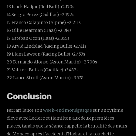
13 Isack Hadjar (Red Bull) +2.170s
14 Sergio Perez (Cadillac) +2.192s
15 Franco Colapinto (Alpine) +2.211s
16 Ollie Bearman (Haas) +2.314s
17 Esteban Ocon (Haas) +2.355s
18 Arvid Lindblad (Racing Bulls) +2.411s
19 Liam Lawson (Racing Bulls) +2.453s
20 Fernando Alonso (Aston Martin) +2.700s
21 Valtteri Bottas (Cadillac) +3.482s
22 Lance Stroll (Aston Martin) +3.578s
Conclusion
Ferrari lance son
week-end monégasque
sur un rythme
élevé avec Leclerc et Hamilton aux deux premières
places, tandis que la séance rappelle la brutalité des murs
de Monaco après l’accident d’Hadjar et la touchette