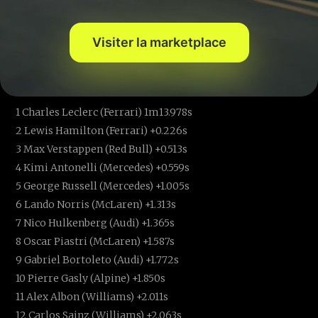
juste devant Lawson
19e
.
Visiter la marketplace
Classement FP1 du
GP de
Monaco
1 Charles Leclerc (Ferrari) 1m13.978s
2 Lewis Hamilton (Ferrari) +0.226s
3 Max Verstappen (Red Bull) +0.513s
4 Kimi Antonelli (Mercedes) +0.559s
5 George Russell (Mercedes) +1.005s
6 Lando Norris (McLaren) +1.313s
7 Nico Hulkenberg (Audi) +1.365s
8 Oscar Piastri (McLaren) +1.587s
9 Gabriel Bortoleto (Audi) +1.772s
10 Pierre Gasly (Alpine) +1.850s
11 Alex Albon (Williams) +2.011s
12 Carlos Sainz (Williams) +2.063s