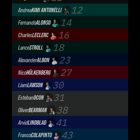
Cadillac Formula 1 Team
12
Andrea
KIMI ANTONELLI
Mercedes-AMG Petronas F1 Team
14
Fernando
ALONSO
Aston Martin Aramco F1 Team
16
Charles
LECLERC
Scuderia Ferrari
18
Lance
STROLL
Aston Martin Aramco F1 Team
23
Alexander
ALBON
Atlassian Williams F1 Team
27
Nico
HÜLKENBERG
Audi Revolut F1 Team
30
Liam
LAWSON
Visa Cash App Racing Bulls
31
Esteban
OCON
TGR Haas F1 Team
38
Oliver
BEARMAN
TGR Haas F1 Team
41
Arvid
LINDBLAD
Visa Cash App Racing Bulls
43
Franco
COLAPINTO