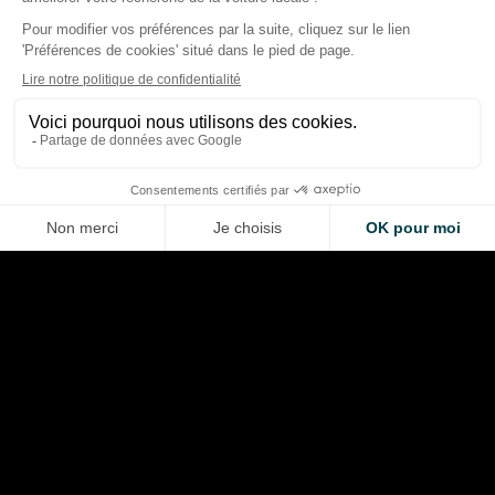
Racing Bulls : l’échec de
Barcelone 2024 qui a
F1 2026 : les course
déclenché la progression de
marqué la saison… e
2026
qui ont frustré
Thibaud Carrai
Giovanni Barbosa
Aug 9, 2026
Aug 8, 2026
LA VOITURE DE VOS RÊVES