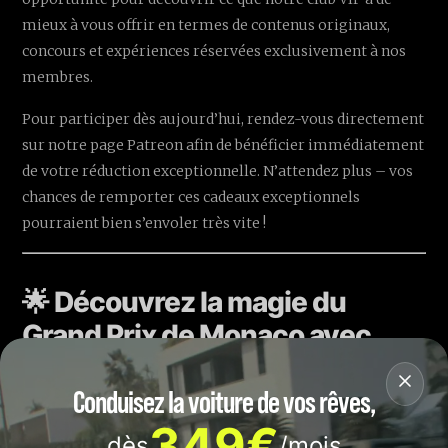
mieux à vous offrir en termes de contenus originaux,
concours et expériences réservées exclusivement à nos
membres.
Pour participer dès aujourd’hui, rendez-vous directement
sur notre page Patreon afin de bénéficier immédiatement
de votre réduction exceptionnelle. N’attendez plus – vos
chances de remporter ces cadeaux exceptionnels
pourraient bien s’envoler très vite !
🌟 Découvrez la magie du
Grand Prix de Monaco avec
The Monaco Inside Track
Conduisez la voiture de vos rêves,
Certains lieux sont légendaires, et le circuit de Monaco figure au
349€
dès
/mois
sommet des mythes du sport automobile mondial. Saviez-vous