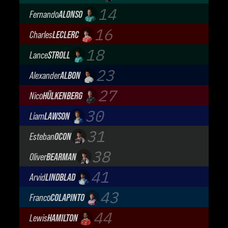
Mercedes-AMG Petronas F1 Team
14
Fernando
ALONSO
Aston Martin Aramco F1 Team
16
Charles
LECLERC
Scuderia Ferrari
18
Lance
STROLL
Aston Martin Aramco F1 Team
23
Alexander
ALBON
Atlassian Williams F1 Team
27
Nico
HÜLKENBERG
Audi Revolut F1 Team
30
Liam
LAWSON
Visa Cash App Racing Bulls
31
Esteban
OCON
TGR Haas F1 Team
38
Oliver
BEARMAN
TGR Haas F1 Team
41
Arvid
LINDBLAD
Visa Cash App Racing Bulls
43
Franco
COLAPINTO
BWT Alpine Formula One Team
44
Lewis
HAMILTON