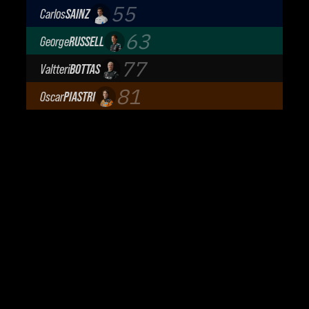
Scuderia Ferrari
55
Carlos
SAINZ
Atlassian Williams F1 Team
63
George
RUSSELL
Mercedes-AMG Petronas F1 Team
77
Valtteri
BOTTAS
Cadillac Formula 1 Team
81
Oscar
PIASTRI
McLaren Mastercard F1 Team