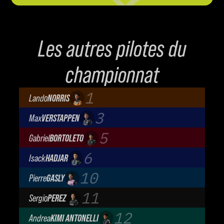
Les autres pilotes du
championnat
1
Lando
NORRIS
McLaren Mastercard F1 Team
3
Max
VERSTAPPEN
Oracle Red Bull Racing
5
Gabriel
BORTOLETO
Audi Revolut F1 Team
6
Isack
HADJAR
Oracle Red Bull Racing
10
Pierre
GASLY
BWT Alpine Formula One Team
11
Sergio
PEREZ
Cadillac Formula 1 Team
12
Andrea
KIMI ANTONELLI