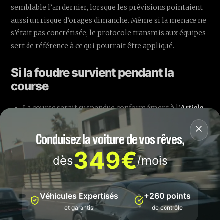
semblable l’an dernier, lorsque les prévisions pointaient
aussi un risque d’orages dimanche. Même si la menace ne
s’était pas concrétisée, le protocole transmis aux équipes
sert de référence à ce qui pourrait être appliqué.
Si la foudre survient pendant la
course
La course serait suspendue conformément à l’
Article
57
du règlement sportif. Toutes les voitures doivent
revenir dans la voie des stands et s’arrêter dans la fast
Conduisez la voiture de vos rêves,
lane comme décrit à l’
Article 57.2
.
349€
dès
/mois
Une fois toutes les voitures revenues, les équipes
seraient informées via le système officiel de
messagerie que les voitures doivent être poussées
Véhicules Expertisés
+260 points
depuis la fast lane et ramenées dans les garages des
et garantis
de contrôle
équipes. Les portes de garage doivent rester ouvertes