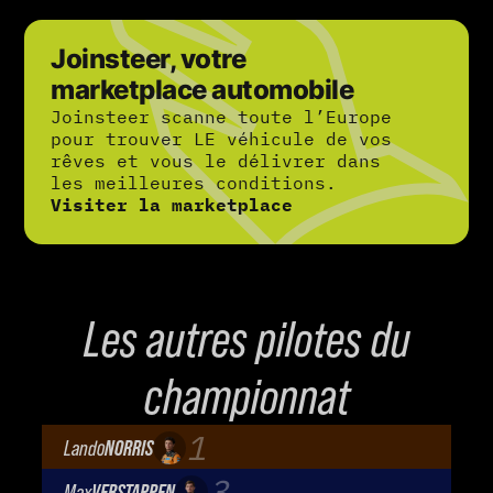
Joinsteer, votre
marketplace automobile
Joinsteer scanne toute l’Europe
pour trouver LE véhicule de vos
rêves et vous le délivrer dans
les meilleures conditions.
Visiter la marketplace
Les autres pilotes du
championnat
1
Lando
NORRIS
McLaren Mastercard F1 Team
3
Max
VERSTAPPEN