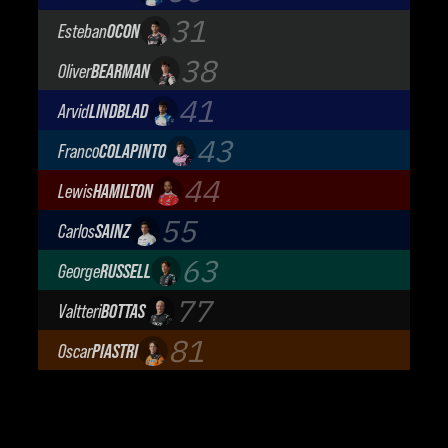
Visa Cash App Racing Bulls
31
Esteban
OCON
TGR Haas F1 Team
38
Oliver
BEARMAN
TGR Haas F1 Team
41
Arvid
LINDBLAD
Visa Cash App Racing Bulls
43
Franco
COLAPINTO
BWT Alpine Formula One Team
44
Lewis
HAMILTON
Scuderia Ferrari
55
Carlos
SAINZ
Atlassian Williams F1 Team
63
George
RUSSELL
Mercedes-AMG Petronas F1 Team
77
Valtteri
BOTTAS
Cadillac Formula 1 Team
81
Oscar
PIASTRI
McLaren Mastercard F1 Team