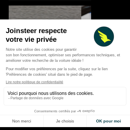
Racing Bulls : l’échec de
Barcelone 2024 qui a
F1 2026 : les course
déclenché la progression de
marqué la saison… e
2026
qui ont frustré
Thibaud Carrai
Giovanni Barbosa
Aug 9, 2026
Aug 8, 2026
LA VOITURE DE VOS RÊVES