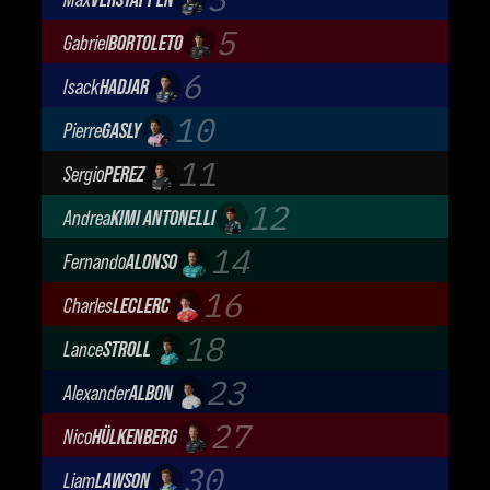
Oracle Red Bull Racing
5
Gabriel
BORTOLETO
Audi Revolut F1 Team
6
Isack
HADJAR
Oracle Red Bull Racing
10
Pierre
GASLY
BWT Alpine Formula One Team
11
Sergio
PEREZ
Cadillac Formula 1 Team
12
Andrea
KIMI ANTONELLI
Mercedes-AMG Petronas F1 Team
14
Fernando
ALONSO
Aston Martin Aramco F1 Team
16
Charles
LECLERC
Scuderia Ferrari
18
Lance
STROLL
Aston Martin Aramco F1 Team
23
Alexander
ALBON
Atlassian Williams F1 Team
27
Nico
HÜLKENBERG
Audi Revolut F1 Team
30
Liam
LAWSON