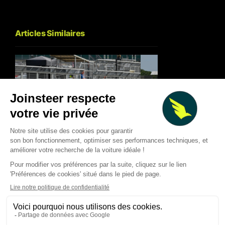
Articles Similaires
Sprint MotoGP à Silverstone :
Martin écrase le spr
Aprilia écrase Ducati, Martin
MotoGP à Silverston
relance la machine
un triplé Aprilia
Quentin Viéban
Quentin Viéban
Aug 8, 2026
Aug 8, 2026