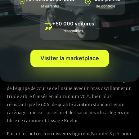
rigides à celles de son rival américain,
Indian Motorcycle
,
et garantis
de contrôle
propriété de
Polaris Inc.
.
+50 000 voitures
En 2020, la série créée par
MotoAmerica
de Krave Group
disponibles
LLC a débuté comme une invitation unique au
WeatherTech Raceway Laguna Seca et compte désormais
sept rounds et 14 courses avec expositions en Europe et en
Visiter la marketplace
Asie.
Harley vise à tirer parti de la popularité de la série avec la
nouvelle CVO RR. Cette moto met en avant la technologie
de l'équipe de course de l'usine avec un bras oscillant et un
triple arbre fraisés en aluminium 7075, bien plus
résistant que le 6061 de qualité aviation standard, et un
carénage, une carrosserie et des sacoches ultra-légers en
fibre de carbone et tissage Kevlar.
Parmi les autres fournisseurs figurent
Brembo S.p.A.
pour