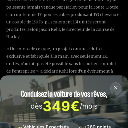
puissante jamais vendue par Harley pour la route. Dotée
d'un moteur de 131 pouces cubes produisant 153 chevaux et
un couple de 150 lb-pi, seulement 131 unités seront
produites, selon Jason Kehl, le directeur de la course de
Harley.
« Une moto de ce type, un projet comme celui-ci,
exclusive et fabriquée à la main, avec seulement 131
unités, n'aurait pas été possible sans le soutien complet
de l'entreprise », a déclaré Kehl lors d'un événement à
Austin, Texas.
Conduisez la voiture de vos rêves,
🇺🇸 Course King of the
349€
Baggers : Un duel d'exception
dès
/mois
La course King of the Baggers oppose les plus lourdes
motos de Harley avec carénages complets et sacoches
Véhicules Expertisés
+260 points