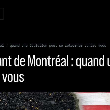
al : quand une évolution peut se retourner contre vous
vant de Montréal : quand
e vous