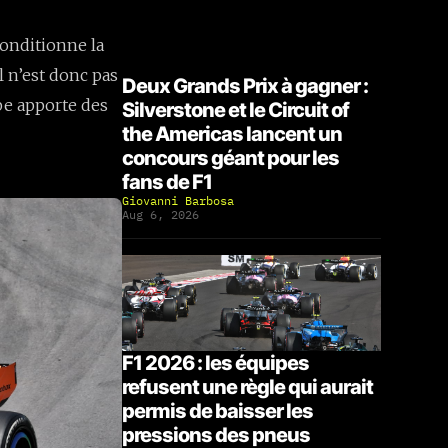
conditionne la
l n’est donc pas
Deux Grands Prix à gagner :
pe apporte des
Silverstone et le Circuit of
the Americas lancent un
concours géant pour les
fans de F1
Giovanni Barbosa
Aug 6, 2026
F1 2026 : les équipes
refusent une règle qui aurait
permis de baisser les
pressions des pneus