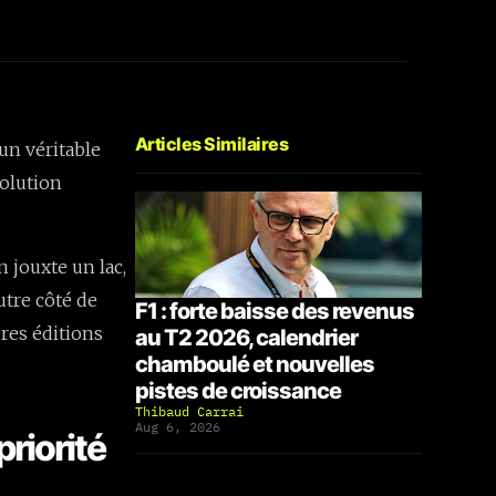
Articles Similaires
un véritable
volution
n jouxte un lac,
utre côté de
F1 : forte baisse des revenus
ères éditions
au T2 2026, calendrier
chamboulé et nouvelles
pistes de croissance
Thibaud Carrai
Aug 6, 2026
priorité