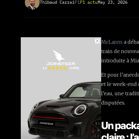
Thibaud Carrai
F1
F1 actu
May 23, 2026
McLaren
a déba
train de nouvea
introduite à Mi
Et pour l’anecdo
et le week-end d
l’eau, une tradi
disputées.
Un packa
claire : l