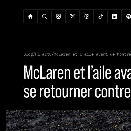
Blog
/
F1 actu
/
McLaren et l’aile avant de Montré
McLaren et l’aile a
se retourner contr