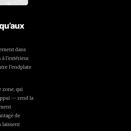
squ’aux
ctement dans
 à l’extérieur
tre l’endplate
 zone, qui
’appui — rend la
lement
antage de
 laissent