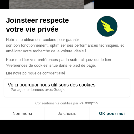
Racing Bulls : l’échec de
Barcelone 2024 qui a
F1 2026 : les course
déclenché la progression de
marqué la saison… e
2026
qui ont frustré
Thibaud Carrai
Giovanni Barbosa
Aug 9, 2026
Aug 8, 2026
LA VOITURE DE VOS RÊVES