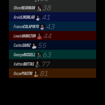
TGR Haas F1 Team
38
Oliver
BEARMAN
TGR Haas F1 Team
41
Arvid
LINDBLAD
Visa Cash App Racing Bulls
43
Franco
COLAPINTO
BWT Alpine Formula One Team
44
Lewis
HAMILTON
Scuderia Ferrari
55
Carlos
SAINZ
Atlassian Williams F1 Team
63
George
RUSSELL
Mercedes-AMG Petronas F1 Team
77
Valtteri
BOTTAS
Cadillac Formula 1 Team
81
Oscar
PIASTRI
McLaren Mastercard F1 Team