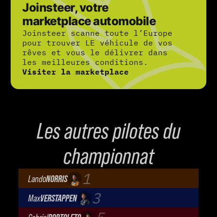
Joinsteer, votre
marketplace automobile
Joinsteer scanne toute l’Europe
pour trouver LE véhicule de vos
rêves et vous le délivrer dans
les meilleures conditions.
Visiter la marketplace
Les autres pilotes du
championnat
1
Lando
NORRIS
McLaren Mastercard F1 Team
3
Max
VERSTAPPEN
Oracle Red Bull Racing