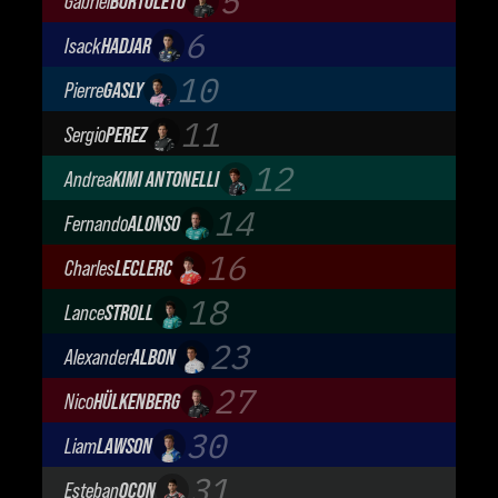
5
Gabriel
BORTOLETO
Audi Revolut F1 Team
6
Isack
HADJAR
Oracle Red Bull Racing
10
Pierre
GASLY
BWT Alpine Formula One Team
11
Sergio
PEREZ
Cadillac Formula 1 Team
12
Andrea
KIMI ANTONELLI
Mercedes-AMG Petronas F1 Team
14
Fernando
ALONSO
Aston Martin Aramco F1 Team
16
Charles
LECLERC
Scuderia Ferrari
18
Lance
STROLL
Aston Martin Aramco F1 Team
23
Alexander
ALBON
Atlassian Williams F1 Team
27
Nico
HÜLKENBERG
Audi Revolut F1 Team
30
Liam
LAWSON
Visa Cash App Racing Bulls
31
Esteban
OCON