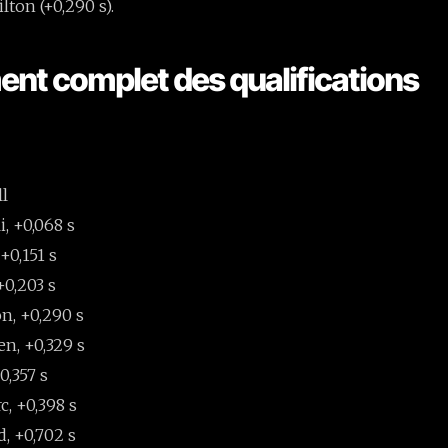
lton (+0,290 s).
nt complet des qualifications
ll
, +0,068 s
+0,151 s
+0,203 s
n, +0,290 s
n, +0,329 s
0,357 s
c, +0,398 s
d, +0,702 s