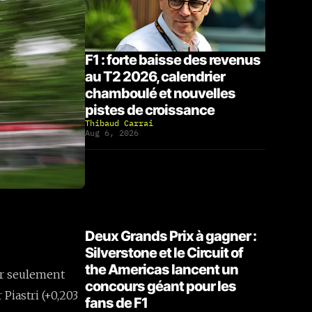
F1 : forte baisse des revenus
au T2 2026, calendrier
chamboulé et nouvelles
pistes de croissance
Thibaud Carrai
Aug 6, 2026
Deux Grands Prix à gagner :
Silverstone et le Circuit of
the Americas lancent un
ar seulement
concours géant pour les
 Piastri (+0,203
fans de F1