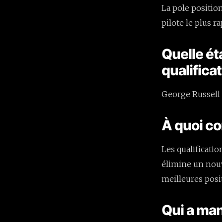
La pole position
pilote le plus r
Quelle éta
qualifica
George Russell 
À quoi co
Les qualificatio
élimine un nouve
meilleures posit
Qui a man