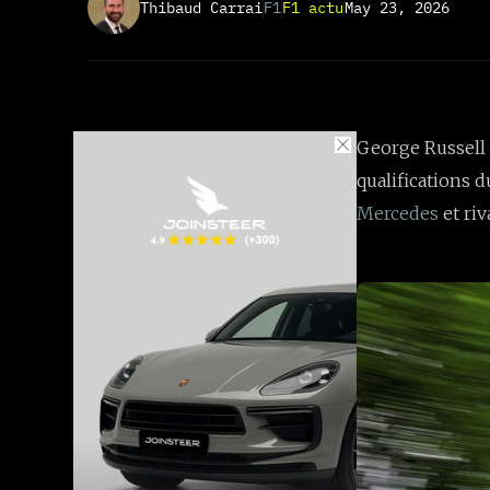
Thibaud Carrai
F1
F1 actu
May 23, 2026
George Russell 
qualifications 
Mercedes
et ri