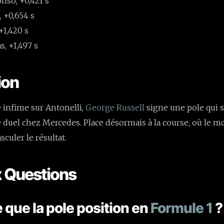
nso, +0,421 s
, +0,654 s
 +1,420 s
s, +1,497 s
ion
 infime sur Antonelli,
George Russell
signe une pole qui 
ce duel chez Mercedes. Place désormais à la course, où le m
sculer le résultat.
x Questions
 que la pole position en
Formule 1
?