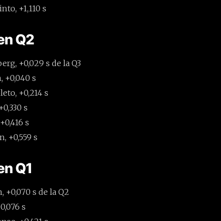
nto, +1,110 s
 en Q2
erg, +0,029 s de la Q3
, +0,040 s
leto, +0,214 s
+0,330 s
 +0,416 s
n, +0,559 s
en Q1
, +0,070 s de la Q2
0,076 s