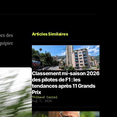
Articles Similaires
ors des
quipier
Classement mi-saison 2026
des pilotes de F1 : les
tendances après 11 Grands
Prix
Thibaud Carrai
Aug 7, 2026