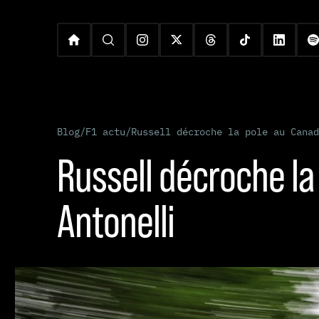
Blog
/
F1 actu
/
Russell décroche la pole au Canad
Russell décroche la
Antonelli