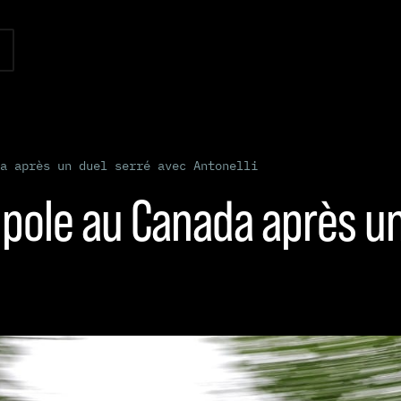
a après un duel serré avec Antonelli
 pole au Canada après un