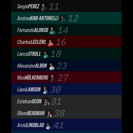
BWT Alpine Formula One Team
11
Sergio
PEREZ
Cadillac Formula 1 Team
12
Andrea
KIMI ANTONELLI
Mercedes-AMG Petronas F1 Team
14
Fernando
ALONSO
Aston Martin Aramco F1 Team
16
Charles
LECLERC
Scuderia Ferrari
18
Lance
STROLL
Aston Martin Aramco F1 Team
23
Alexander
ALBON
Atlassian Williams F1 Team
27
Nico
HÜLKENBERG
Audi Revolut F1 Team
30
Liam
LAWSON
Visa Cash App Racing Bulls
31
Esteban
OCON
TGR Haas F1 Team
38
Oliver
BEARMAN
TGR Haas F1 Team
41
Arvid
LINDBLAD
Visa Cash App Racing Bulls