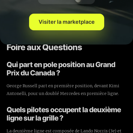
Verstappen. Entre stratégie, réglages et départs décalés
comme celui de Stroll depuis les stands, tout reste à
écrire : c’est souvent au premier virage que l’avenir d’un
Visiter la marketplace
Grand Prix commence.
Foire aux Questions
Qui part en pole position au Grand
Prix du Canada ?
George Russell part en première position, devant Kimi
Antonelli, pour un doublé Mercedes en première ligne.
Quels pilotes occupent la deuxième
ligne sur la grille ?
La deuxième ligne est composée de Lando Norris (3e) et