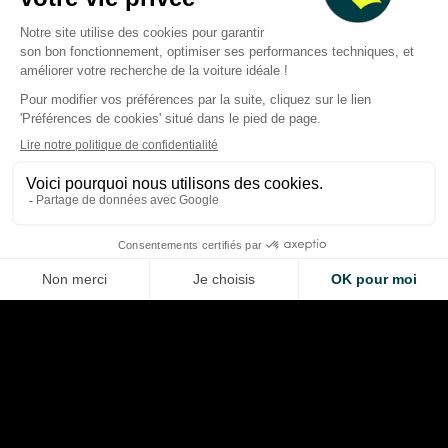
F1 : pourquoi les pilotes ne
Gucci arrive en For
peuvent pas reprendre 100%
avec Alpine : les co
le contrôle de l’énergie
d’un deal hors norme
électrique
nouvelle F1 et le pla
Thibaud Carrai
Thibaud Carrai
Aug 5, 2026
Aug 4, 2026
LA VOITURE DE VOS RÊVES