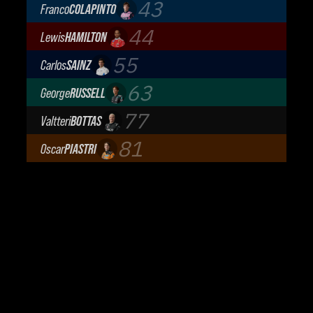
43
Franco
COLAPINTO
BWT Alpine Formula One Team
44
Lewis
HAMILTON
Scuderia Ferrari
55
Carlos
SAINZ
Atlassian Williams F1 Team
63
George
RUSSELL
Mercedes-AMG Petronas F1 Team
77
Valtteri
BOTTAS
Cadillac Formula 1 Team
81
Oscar
PIASTRI
McLaren Mastercard F1 Team