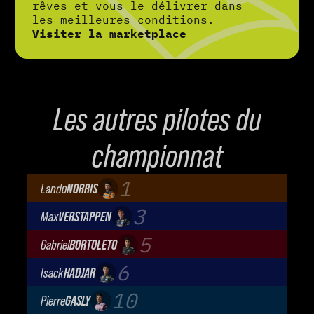
rêves et vous le délivrer dans
les meilleures conditions.
Visiter la marketplace
Les autres pilotes du
championnat
1
Lando
NORRIS
McLaren Mastercard F1 Team
3
Max
VERSTAPPEN
Oracle Red Bull Racing
5
Gabriel
BORTOLETO
Audi Revolut F1 Team
6
Isack
HADJAR
Oracle Red Bull Racing
10
Pierre
GASLY