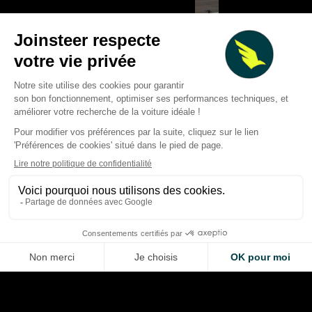
Deux Grands Prix à gagner :
Silverstone et le Circuit of the
F1 2026 : les équipe
Americas lancent un
une règle qui aurait
concours géant pour les fans
de baisser les pres
de F1
pneus
Giovanni Barbosa
Giovanni Barbosa
Aug 6, 2026
Aug 6, 2026
LA VOITURE DE VOS RÊVES