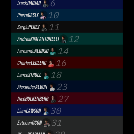
6
Isack
HADJAR
Oracle Red Bull Racing
10
Pierre
GASLY
BWT Alpine Formula One Team
11
Sergio
PEREZ
Cadillac Formula 1 Team
12
Andrea
KIMI ANTONELLI
Mercedes-AMG Petronas F1 Team
14
Fernando
ALONSO
Aston Martin Aramco F1 Team
16
Charles
LECLERC
Scuderia Ferrari
18
Lance
STROLL
Aston Martin Aramco F1 Team
23
Alexander
ALBON
Atlassian Williams F1 Team
27
Nico
HÜLKENBERG
Audi Revolut F1 Team
30
Liam
LAWSON
Visa Cash App Racing Bulls
31
Esteban
OCON
TGR Haas F1 Team