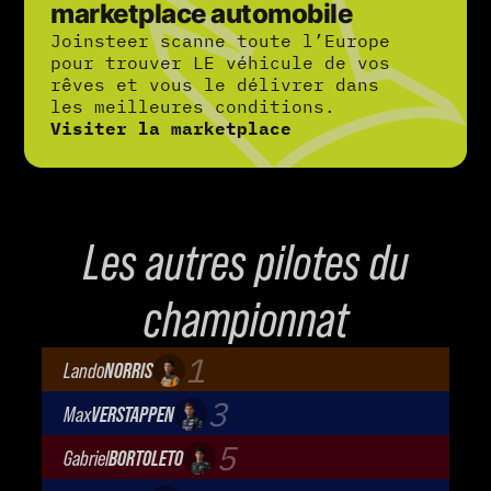
marketplace automobile
Joinsteer scanne toute l’Europe
pour trouver LE véhicule de vos
rêves et vous le délivrer dans
les meilleures conditions.
Visiter la marketplace
Les autres pilotes du
championnat
1
Lando
NORRIS
McLaren Mastercard F1 Team
3
Max
VERSTAPPEN
Oracle Red Bull Racing
5
Gabriel
BORTOLETO
Audi Revolut F1 Team