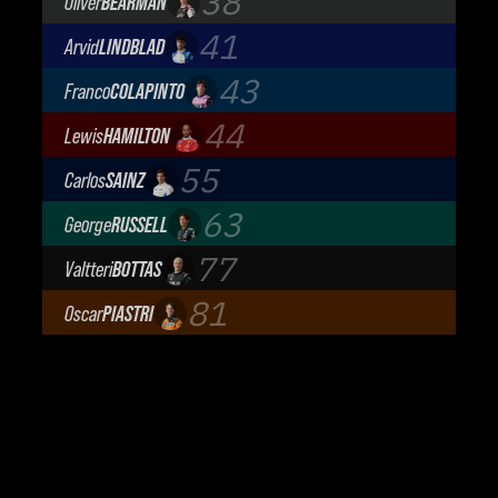
38
Oliver
BEARMAN
TGR Haas F1 Team
41
Arvid
LINDBLAD
Visa Cash App Racing Bulls
43
Franco
COLAPINTO
BWT Alpine Formula One Team
44
Lewis
HAMILTON
Scuderia Ferrari
55
Carlos
SAINZ
Atlassian Williams F1 Team
63
George
RUSSELL
Mercedes-AMG Petronas F1 Team
77
Valtteri
BOTTAS
Cadillac Formula 1 Team
81
Oscar
PIASTRI
McLaren Mastercard F1 Team