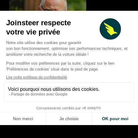
Deux Grands Prix à 
F1 : forte baisse des revenus
Silverstone et le Cir
au T2 2026, calendrier
Americas lancent u
chamboulé et nouvelles
concours géant pour
pistes de croissance
de F1
Thibaud Carrai
Giovanni Barbosa
Aug 6, 2026
Aug 6, 2026
LA VOITURE DE VOS RÊVES