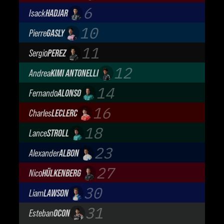
Audi Revolut F1 Team
6
Isack
HADJAR
Oracle Red Bull Racing
10
Pierre
GASLY
BWT Alpine Formula One Team
11
Sergio
PEREZ
Cadillac Formula 1 Team
12
Andrea
KIMI ANTONELLI
Mercedes-AMG Petronas F1 Team
14
Fernando
ALONSO
Aston Martin Aramco F1 Team
16
Charles
LECLERC
Scuderia Ferrari
18
Lance
STROLL
Aston Martin Aramco F1 Team
23
Alexander
ALBON
Atlassian Williams F1 Team
27
Nico
HÜLKENBERG
Audi Revolut F1 Team
30
Liam
LAWSON
Visa Cash App Racing Bulls
31
Esteban
OCON