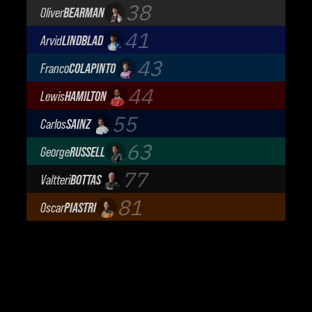
TGR Haas F1 Team
38
Oliver
BEARMAN
TGR Haas F1 Team
41
Arvid
LINDBLAD
Visa Cash App Racing Bulls
43
Franco
COLAPINTO
BWT Alpine Formula One Team
44
Lewis
HAMILTON
Scuderia Ferrari
55
Carlos
SAINZ
Atlassian Williams F1 Team
63
George
RUSSELL
Mercedes-AMG Petronas F1 Team
77
Valtteri
BOTTAS
Cadillac Formula 1 Team
81
Oscar
PIASTRI
McLaren Mastercard F1 Team