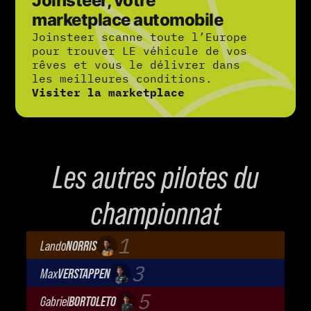
Joinsteer, votre
marketplace automobile
Joinsteer scanne toute l’Europe
pour trouver LE véhicule de vos
rêves et vous le délivrer dans
les meilleures conditions.
Visiter la marketplace
Les autres pilotes du
championnat
1
Lando
NORRIS
McLaren Mastercard F1 Team
3
Max
VERSTAPPEN
Oracle Red Bull Racing
5
Gabriel
BORTOLETO